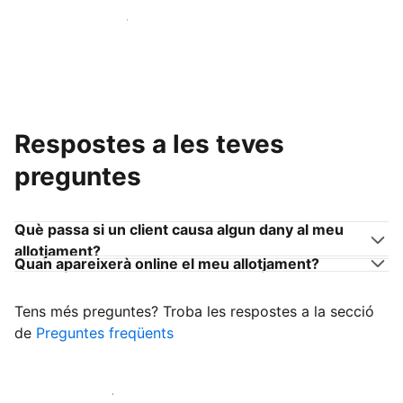
Uneix-te a amfitrions com tu
Respostes a les teves
preguntes
Què passa si un client causa algun dany al meu
allotjament?
Quan apareixerà online el meu allotjament?
Tens més preguntes? Troba les respostes a la secció
de
Preguntes freqüents
Comença a rebre clients