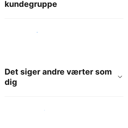
kundegruppe
Nå ud til nye gæster i dag
Det siger andre værter som
dig
Slut dig til andre værter som dig