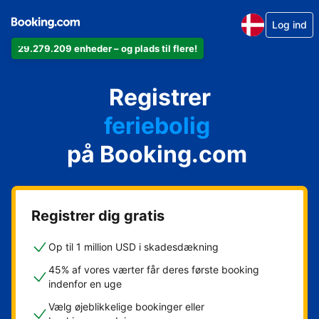
Log ind
29.279.209 enheder – og plads til flere!
din lejlighed
Registrer
dit hotel
feriebolig
på Booking.com
dit pensionat
dit bed & breakfast
Registrer dig gratis
Op til 1 million USD i skadesdækning
45% af vores værter får deres første booking
indenfor en uge
Vælg øjeblikkelige bookinger eller