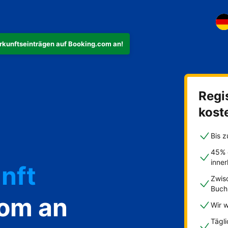
rkunftseinträgen auf Booking.com an!
Regis
ohnung
kost
Bis z
45% 
inne
nft
Zwis
Buch
com an
Wir w
Tägl