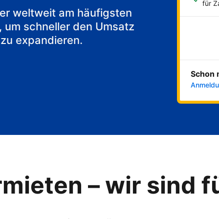
akfast
für 
 der weltweit am häufigsten
, um schneller den Umsatz
 zu expandieren.
Schon 
Anmeldu
mieten – wir sind f