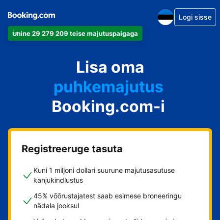
Logi sisse
Ühine 29 279 209 teise majutuspaigaga
apartement
Lisa oma
hotell
puhkemajutus
Booking.com-i
külalistemaja
hostel
Registreeruge tasuta
Kuni 1 miljoni dollari suurune majutusasutuse
kahjukindlustus
45% võõrustajatest saab esimese broneeringu
nädala jooksul