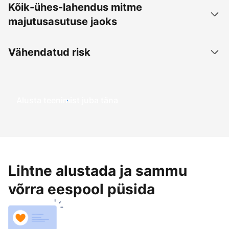
Kõik-ühes-lahendus mitme
majutusasutuse jaoks
Vähendatud risk
Alusta teenimist juba täna
Lihtne alustada ja sammu
võrra eespool püsida