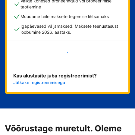
Valige kohesed broneeringud või broneerimise
taotlemine
Muudame teile maksete tegemise lihtsamaks
Igapäevased väljamaksed. Maksete teenustasust
loobumine 2026. aastaks.
Alusta kohe
Kas alustasite juba registreerimist?
Jätkake registreerimisega
Võõrustage muretult. Oleme