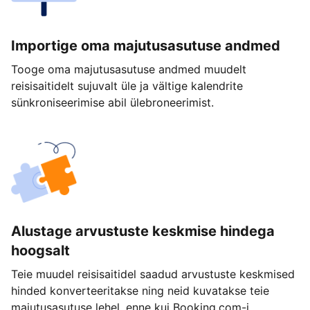
Importige oma majutusasutuse andmed
Tooge oma majutusasutuse andmed muudelt
reisisaitidelt sujuvalt üle ja vältige kalendrite
sünkroniseerimise abil ülebroneerimist.
Alustage arvustuste keskmise hindega
hoogsalt
Teie muudel reisisaitidel saadud arvustuste keskmised
hinded konverteeritakse ning neid kuvatakse teie
majutusasutuse lehel, enne kui Booking.com-i