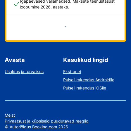
Igapäevased väljamaksed. Maksete teenustasust
loobumine 2026. aastaks.
Alusta kohe
Avasta
Kasulikud lingid
Usaldus ja turvalisus
Ekstranet
Pulse'i rakendus Androidile
Pulse'i rakendus iOSile
Meist
Privaatsust ja küpsiseid puudutavad reeglid
©
Autoriõigus
Booking.com
2026