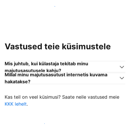
Liitu endaga sarnanevate võõrustajatega
Vastused teie küsimustele
Mis juhtub, kui külastaja tekitab minu
majutusasutusele kahju?
Millal minu majutusasutust internetis kuvama
hakatakse?
Kas teil on veel küsimusi? Saate neile vastused meie
KKK lehelt
.
Alusta külastajate vastuvõtmist