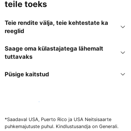
teile toeks
Teie rendite välja, teie kehtestate ka
reeglid
Saage oma külastajatega lähemalt
tuttavaks
Püsige kaitstud
Võõrusta meiega juba täna
*Saadaval USA, Puerto Rico ja USA Neitsisaarte
puhkemajutuste puhul. Kindlustusandja on Generali.