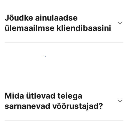
Jõudke ainulaadse
ülemaailmse kliendibaasini
Jõua juba täna uute külastajateni
Mida ütlevad teiega
sarnanevad võõrustajad?