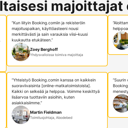
ltaisesi majoittajat
”Kun liityin Booking.comiin ja rekisteröin
”Aloitta
majoituspaikan, käyttöasteeni nousi
helppoa,
merkittävästi ja sain varauksia viisi–kuusi
.
kuukautta etukäteen.”
Zoey Berghoff
Yhdysvalloissa toimiva majoittaja
”Yhteistyö Booking.comin kanssa on kaikkein
”Suurin
suoraviivaisinta [online-matkatoimistoista].
Booking
Kaikki on selkeää ja helppoa. Voimme keskittyä
menesty
lisäarvoa tuottaviin asioihin, kuten
asiakkaisiimme.”
Martin Fieldman
Toimitusjohtaja, Abodebed