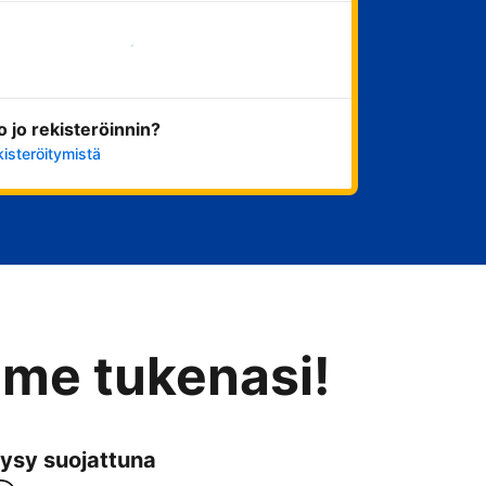
Aloita nyt
ko jo rekisteröinnin?
kisteröitymistä
mme tukenasi!
ysy suojattuna