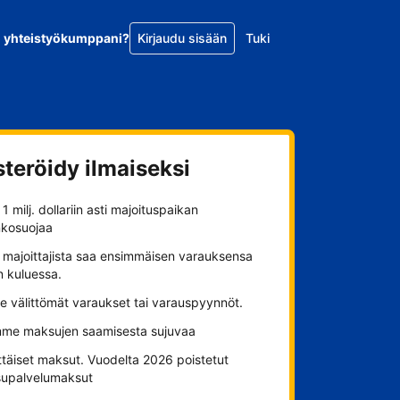
o yhteistyökumppani?
Kirjaudu sisään
Tuki
steröidy ilmaiseksi
1 milj. dollariin asti majoituspaikan
nkosuojaa
 majoittajista saa ensimmäisen varauksensa
n kuluessa.
se välittömät varaukset tai varauspyynnöt.
me maksujen saamisesta sujuvaa
ttäiset maksut. Vuodelta 2026 poistetut
upalvelumaksut