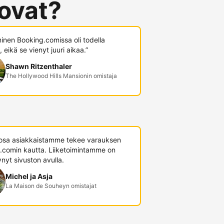
 ovat?
minen Booking.comissa oli todella
 eikä se vienyt juuri aikaa.”
Shawn Ritzenthaler
The Hollywood Hills Mansionin omistaja
 osa asiakkaistamme tekee varauksen
.comin kautta. Liiketoimintamme on
nyt sivuston avulla.
Michel ja Asja
La Maison de Souheyn omistajat