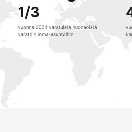
1/3
vuonna 2024 varatuista huoneöistä
vu
varattiin loma-asuntoihin.
ka