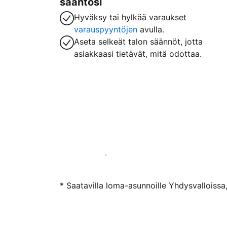
sääntösi
Hyväksy tai hylkää varaukset
varauspyyntöjen
avulla.
Aseta selkeät talon säännöt, jotta
asiakkaasi tietävät, mitä odottaa.
Ryhdy majoittajaksi
* Saatavilla loma-asunnoille Yhdysvalloissa,