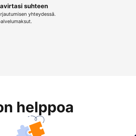
virtasi suhteen
irjautumisen yhteydessä.
palvelumaksut.
on helppoa