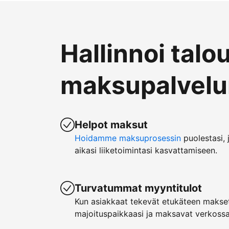
Hallinnoi talo
maksupalvelun
Helpot maksut
Hoidamme maksuprosessin
puolestasi, 
aikasi liiketoimintasi kasvattamiseen.
Turvatummat myyntitulot
Kun asiakkaat tekevät etukäteen makset
majoituspaikkaasi ja maksavat verkossa