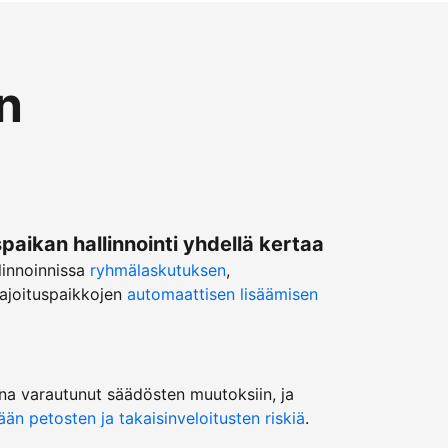
n
ikan hallinnointi yhdellä kertaa
linnoinnissa
ryhmälaskutuksen
,
ajoituspaikkojen
automaattisen lisäämisen
na varautunut säädösten muutoksiin, ja
n petosten ja takaisinveloitusten riskiä
.