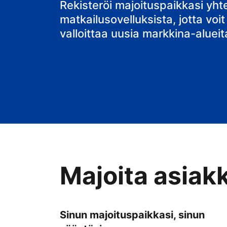
bed & breakfa
Rekisteröi majoituspaikkasi yh
matkailusovelluksista, jotta voit
valloittaa uusia markkina-alueit
Majoita asiak
Sinun majoituspaikkasi, sinun