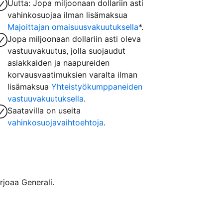
Uutta: Jopa miljoonaan dollariin asti
vahinkosuojaa ilman lisämaksua
Majoittajan omaisuusvakuutuksella
*.
Jopa miljoonaan dollariin asti oleva
vastuuvakuutus, jolla suojaudut
asiakkaiden ja naapureiden
korvausvaatimuksien varalta ilman
lisämaksua
Yhteistyökumppaneiden
vastuuvakuutuksella
.
Saatavilla on useita
vahinkosuojavaihtoehtoja
.
rjoaa Generali.