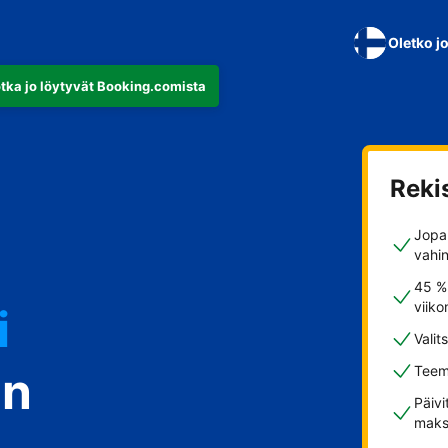
Oletko j
otka jo löytyvät Booking.comista
Reki
Jopa 
vahi
45 %
viiko
i
Valit
in
Teem
Päivi
maks