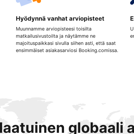
Hyödynnä vanhat arviopisteet
E
Muunnamme arviopisteesi toisilta
U
matkailusivustoilta ja näytämme ne
e
majoituspaikkasi sivulla siihen asti, että saat
ensimmäiset asiakasarviosi Booking.comissa.
tlaatuinen globaali