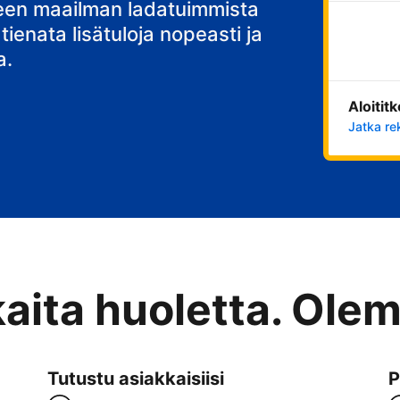
stisi
teen maailman ladatuimmista
 tienata lisätuloja nopeasti ja
a.
Aloitit
Jatka re
kaita huoletta. Ole
Tutustu asiakkaisiisi
P