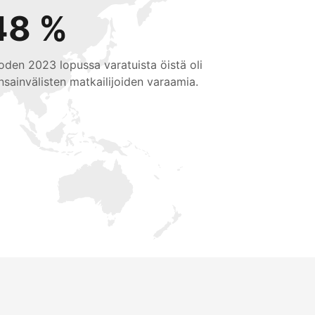
48 %
oden 2023 lopussa varatuista öistä oli
nsainvälisten matkailijoiden varaamia.