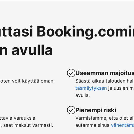
uttasi Booking.comi
 avulla
Useamman majoituspa
joten voit käyttää oman
Säästä aikaa talouden hal
täsmäytyksen
ja uusien m
avulla.
Pienempi riski
tavia varauksia
Varmistamme, että olet ai
, saat maksut varmasti.
autamme sinua
vähentämää