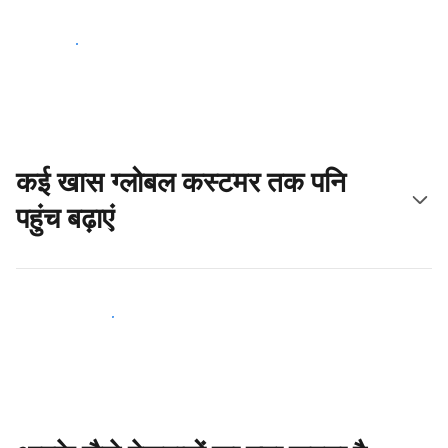
आज ही शुरू करें
कई खास ग्लोबल कस्टमर तक पनि
पहुंच बढ़ाएं
आज ही नए मेहमानों तक पहुंचें