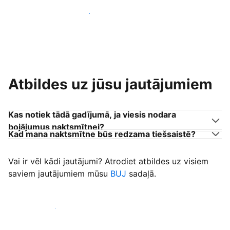
Pievienoties citiem viesu uzņēmējiem
Atbildes uz jūsu jautājumiem
Kas notiek tādā gadījumā, ja viesis nodara
bojājumus naktsmītnei?
Kad mana naktsmītne būs redzama tiešsaistē?
Vai ir vēl kādi jautājumi? Atrodiet atbildes uz visiem
saviem jautājumiem mūsu
BUJ
sadaļā.
Sākt uzņemt viesus