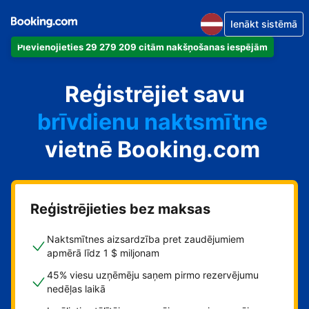
Ienākt sistēmā
Pievienojieties 29 279 209 citām nakšņošanas iespējām
dzīvokli
Reģistrējiet savu
viesnīcu
brīvdienu naktsmītne
vietnē Booking.com
viesu namu
pansiju
Reģistrējieties bez maksas
Naktsmītnes aizsardzība pret zaudējumiem
apmērā līdz 1 $ miljonam
45% viesu uzņēmēju saņem pirmo rezervējumu
nedēļas laikā