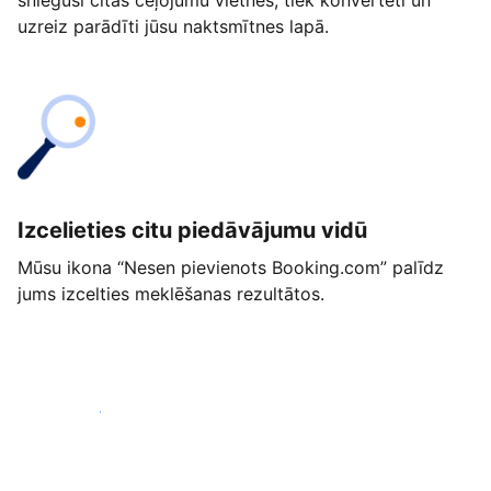
snieguši citās ceļojumu vietnēs, tiek konvertēti un
uzreiz parādīti jūsu naktsmītnes lapā.
Izcelieties citu piedāvājumu vidū
Mūsu ikona “Nesen pievienots Booking.com” palīdz
jums izcelties meklēšanas rezultātos.
Sākt jau šodien