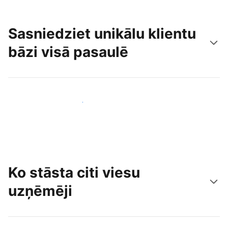
Sasniedziet unikālu klientu
bāzi visā pasaulē
Sasniegt jaunus viesus jau šodien
Ko stāsta citi viesu
uzņēmēji