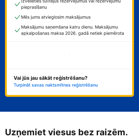
Izvēlieties tūlītējus rezervējumus vai rezervējumu
pieprasīšanu
Mēs jums atvieglosim maksājumus
Maksājumu saņemšana katru dienu. Maksājumu
apkalpošanas maksa 2026. gadā netiek piemērota
Sāciet tūlīt!
Vai jūs jau sākāt reģistrēšanu?
Turpināt savas naktsmītnes reģistrēšanu
Uzņemiet viesus bez raizēm.