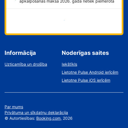
apkalpošanas maksa 2026. gadā netiek piemērota
Sāciet tūlīt!
Informācija
Noderīgas saites
Uzticamība un drošība
Iekštīkls
Lietotne Pulse Android ierīcēm
Lietotne Pulse iOS ierīcēm
Par mums
Privātuma un sīkdatņu deklarācija
©
Autortiesības:
Booking.com
, 2026