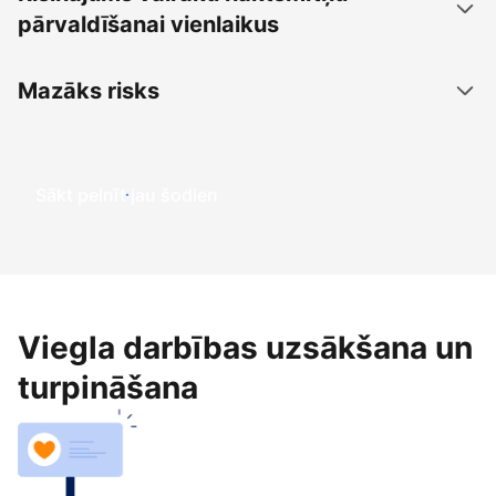
pārvaldīšanai vienlaikus
Mazāks risks
Sākt pelnīt jau šodien
Viegla darbības uzsākšana un
turpināšana