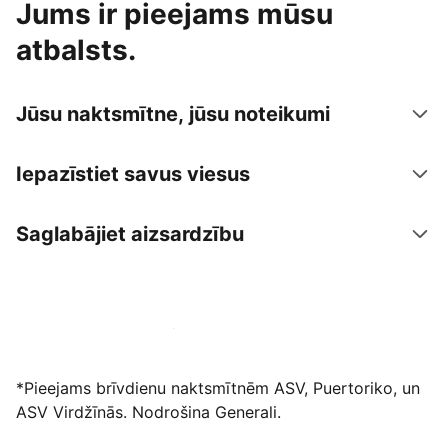
Jums ir pieejams mūsu
atbalsts.
Jūsu naktsmītne, jūsu noteikumi
Iepazīstiet savus viesus
Saglabājiet aizsardzību
Izvietot piedāvājumu mūsu platformā
*Pieejams brīvdienu naktsmītnēm ASV, Puertoriko, un
ASV Virdžīnās. Nodrošina Generali.