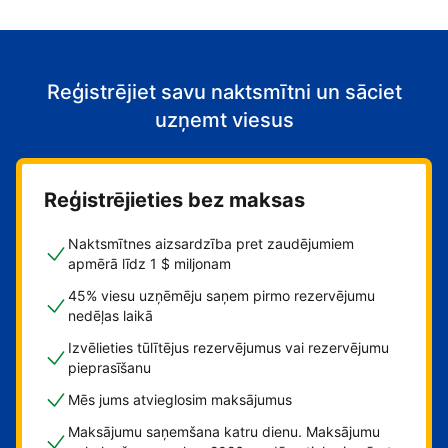
Reģistrējiet savu naktsmītni un sāciet
uzņemt viesus
Reģistrējieties bez maksas
Naktsmītnes aizsardzība pret zaudējumiem
apmērā līdz 1 $ miljonam
45% viesu uzņēmēju saņem pirmo rezervējumu
nedēļas laikā
Izvēlieties tūlītējus rezervējumus vai rezervējumu
pieprasīšanu
Mēs jums atvieglosim maksājumus
Maksājumu saņemšana katru dienu. Maksājumu