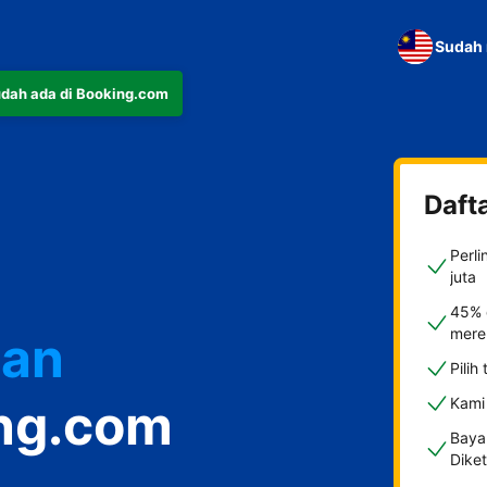
Sudah 
udah ada di Booking.com
Daft
Perl
juta
45% 
mere
ian
Pili
ing.com
Kami
Baya
Dike