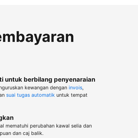
embayaran
i untuk berbilang penyenaraian
enguruskan kewangan dengan
invois
,
an
suai tugas automatik
untuk tempat
ngkan
l mematuhi perubahan kawal selia dan
puan dan caj balik.