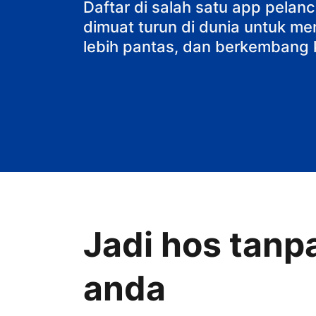
penginapan d
Daftar di salah satu app pela
dimuat turun di dunia untuk me
lebih pantas, dan berkembang 
Jadi hos tanp
anda