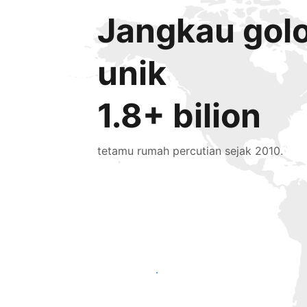
Jangkau gol
unik
1.8+ bilion
tetamu rumah percutian sejak 2010.
Tarik tetamu baru hari ini