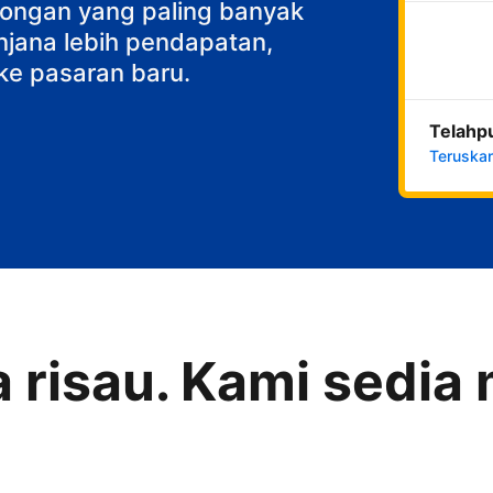
an sarapan
ncongan yang paling banyak
njana lebih pendapatan,
ke pasaran baru.
Telahp
Teruska
a risau. Kami sedi