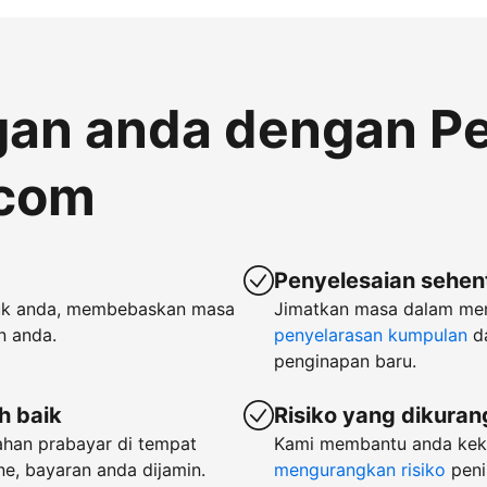
gan anda dengan P
.com
Penyelesaian sehent
k anda, membebaskan masa
Jimatkan masa dalam m
n anda.
penyelarasan kumpulan
d
penginapan baru.
h baik
Risiko yang dikura
ahan prabayar di tempat
Kami membantu anda keka
e, bayaran anda dijamin.
mengurangkan risiko
peni