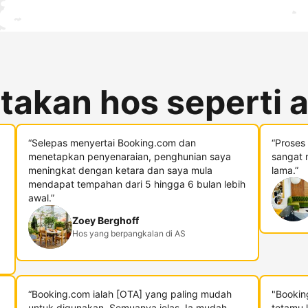
takan hos seperti 
“Selepas menyertai Booking.com dan
“Proses
menetapkan penyenaraian, penghunian saya
sangat 
meningkat dengan ketara dan saya mula
lama.”
mendapat tempahan dari 5 hingga 6 bulan lebih
awal.”
Zoey Berghoff
Hos yang berpangkalan di AS
“Booking.com ialah [OTA] yang paling mudah
"Bookin
untuk digunakan. Semuanya jelas. Ia mudah.
tetamu 