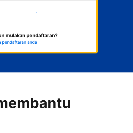
Mulakan sekarang
un mulakan pendaftaran?
n pendaftaran anda
a membantu