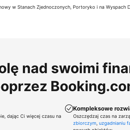
nowy w Stanach Zjednoczonych, Portoryko i na Wyspach 
rolę nad swoimi fin
poprzez Booking.c
Kompleksowe rozwią
ie, dając Ci więcej czasu na
Oszczędzaj czas na zarzą
zbiorczym
,
uzgadnianiu f