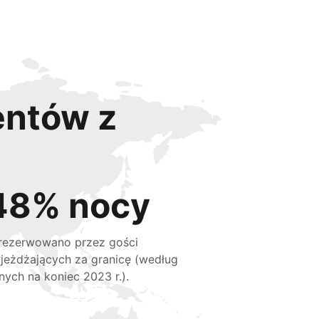
entów z
48% nocy
rezerwowano przez gości
jeżdżających za granicę (według
nych na koniec 2023 r.).