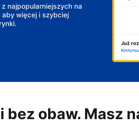
j z najpopularniejszych na
 aby więcej i szybciej
ynki.
Już roz
Kontynuu
i bez obaw. Masz n