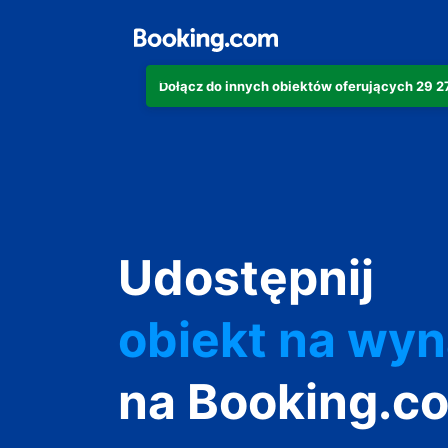
Dołącz do innych obiektów oferujących 29 
apartament
Udostępnij
hotel
obiekt na wy
wakacyjny
na Booking.c