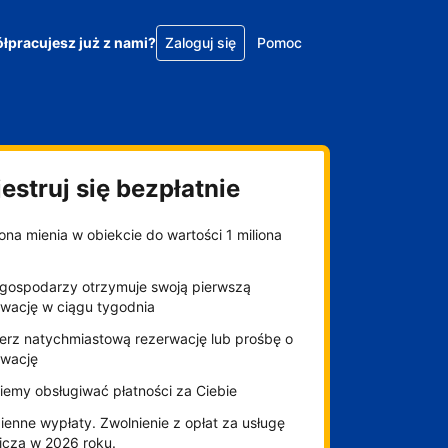
łpracujesz już z nami?
Zaloguj się
Pomoc
estruj się bezpłatnie
na mienia w obiekcie do wartości 1 miliona
gospodarzy otrzymuje swoją pierwszą
rwację w ciągu tygodnia
erz natychmiastową rezerwację lub prośbę o
rwację
iemy obsługiwać płatności za Ciebie
enne wypłaty. Zwolnienie z opłat za usługę
niczą w 2026 roku.