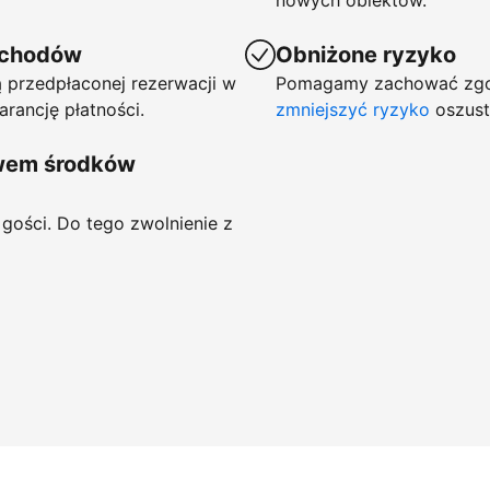
nowych obiektów.
ychodów
Obniżone ryzyko
 przedpłaconej rezerwacji w
Pomagamy zachować zgod
arancję płatności.
zmniejszyć ryzyko
oszust
ywem środków
gości. Do tego zwolnienie z