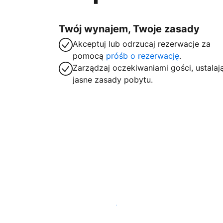
Twój wynajem, Twoje zasady
Akceptuj lub odrzucaj rezerwacje za
pomocą
próśb o rezerwację
.
Zarządzaj oczekiwaniami gości, ustalaj
jasne zasady pobytu.
Zarejestruj obiekt już dziś