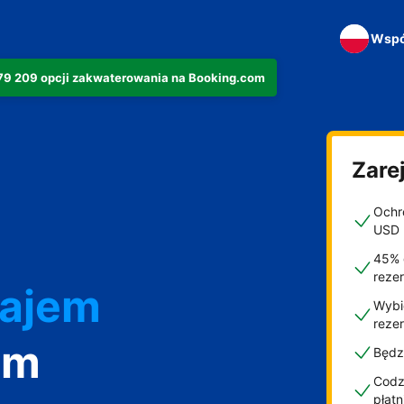
Wspó
279 209 opcji zakwaterowania na Booking.com
Zarej
Ochro
USD
45% 
reze
najem
Wybi
reze
om
Będz
Codzi
płat