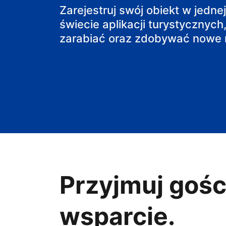
pensjonat
Zarejestruj swój obiekt w jedne
świecie aplikacji turystycznych,
obiekt B&B
zarabiać oraz zdobywać nowe r
Przyjmuj gośc
wsparcie.