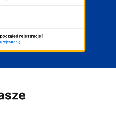
Zacznij już teraz
począłeś rejestrację?
j rejestrację
asze