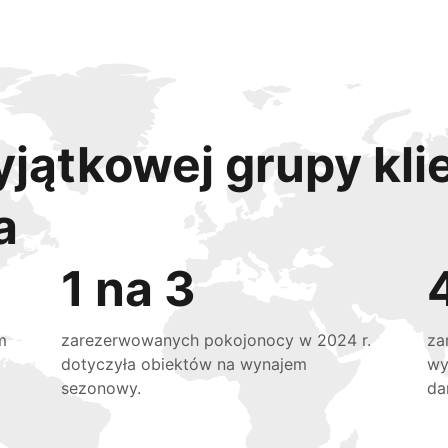
yjątkowej grupy kli
a
1 na 3
m
zarezerwowanych pokojonocy w 2024 r.
za
dotyczyła obiektów na wynajem
wy
sezonowy.
da