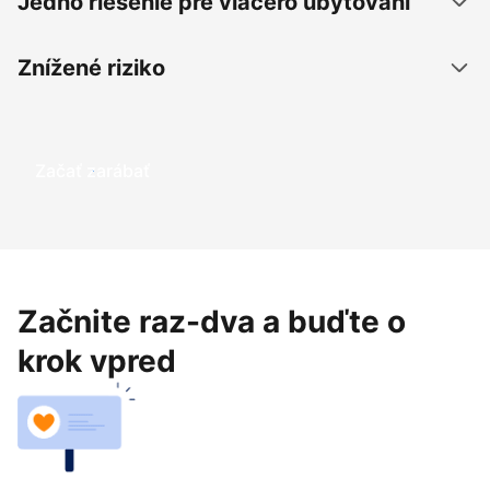
Jedno riešenie pre viacero ubytovaní
Znížené riziko
Začať zarábať
Začnite raz-dva a buďte o
krok vpred