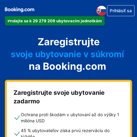
Prihlásiť sa
Pridajte sa k 29 279 209 ubytovacím jednotkám
svoj apartmán
Zaregistrujte
svoj hotel
svoje ubytovanie v súkromí
na Booking.com
svoj penzión
svoje bed and breakfast
Zaregistrujte svoje ubytovanie
zadarmo
Ochrana proti škodám v ubytovaní až do výšky 1
milióna USD
45 % ubytovateľov získa prvú rezerváciu do
týždňa