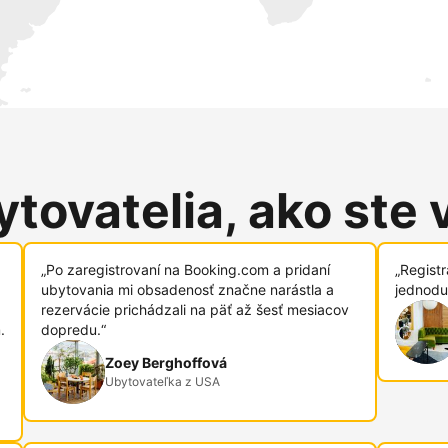
tovatelia, ako ste 
„Po zaregistrovaní na Booking.com a pridaní
„Regist
ubytovania mi obsadenosť značne narástla a
jednodu
rezervácie prichádzali na päť až šesť mesiacov
.
dopredu.“
Zoey Berghoffová
Ubytovateľka z USA