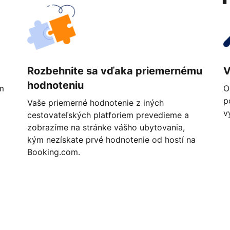
Rozbehnite sa vďaka priemernému
V
hodnoteniu
m
O
p
Vaše priemerné hodnotenie z iných
v
cestovateľských platforiem prevedieme a
zobrazíme na stránke vášho ubytovania,
kým nezískate prvé hodnotenie od hostí na
Booking.com.