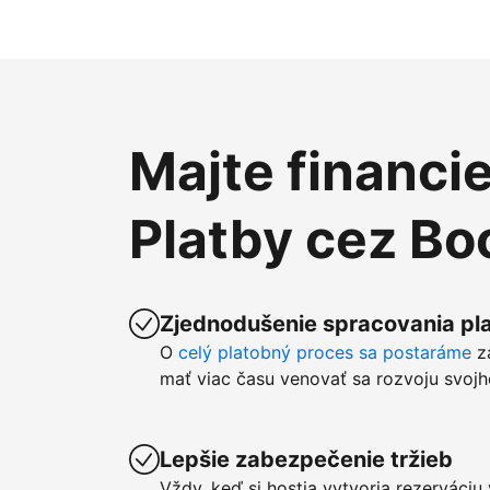
Majte financi
Platby cez B
Zjednodušenie spracovania pla
O
celý platobný proces sa postaráme
z
mať viac času venovať sa rozvoju svojh
Lepšie zabezpečenie tržieb
Vždy, keď si hostia vytvoria rezerváci