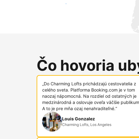
Osloviť nových hostí
Čo hovoria uby
„Do Charming Lofts prichádzajú cestovatelia z
celého sveta. Platforma Booking.com je v tom
naozaj nápomocná. Na rozdiel od ostatných je
medzinárodná a oslovuje oveľa väčšie publikum
A to je pre mňa ozaj nenahraditeľné.“
Louis Gonzalez
Charming Lofts, Los Angeles