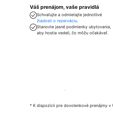
Váš prenájom, vaše pravidlá
Schvaľujte a odmietajte jednotlivé
žiadosti o rezerváciu
.
Stanovte jasné podmienky ubytovania,
aby hostia vedeli, čo môžu očakávať.
Začať ponúkať svoje ubytovanie
* K dispozícii pre dovolenkové prenájmy v