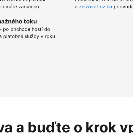
tbu máte zaručenú.
a
znižovať riziko
podvodov
ňažného toku
 po príchode hostí do
a platobné služby v roku
va a buďte o krok v