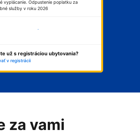
é vyplácanie. Odpustenie poplatku za
obné služby v roku 2026
Začať
ste už s registráciou ubytovania?
ať v registrácii
me za vami