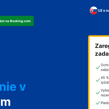
Už s n
tkám na Booking.com
Zare
n
zad
Ochr
mili
45 %
nie v
týžd
Vyber
reze
om
Plat