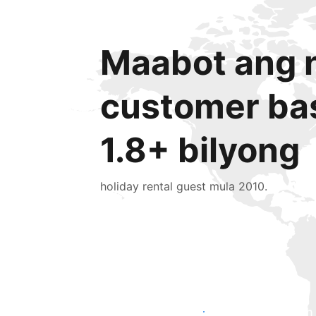
Maabot ang n
customer ba
1.8+ bilyong
holiday rental guest mula 2010.
Makaabot ng mga bagong guest ngayon