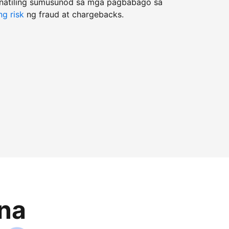
natiling sumusunod sa mga pagbabago sa
g risk
ng fraud at chargebacks.
na