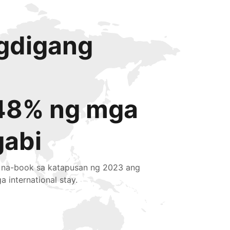
igdigang
48% ng mga
gabi
 na-book sa katapusan ng 2023 ang
a international stay.