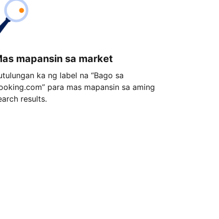
as mapansin sa market
utulungan ka ng label na “Bago sa
ooking.com” para mas mapansin sa aming
earch results.