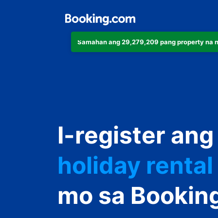
Samahan ang 29,279,209 pang property na 
apartment
I-register ang
hotel
holiday rental
guest house
mo sa Bookin