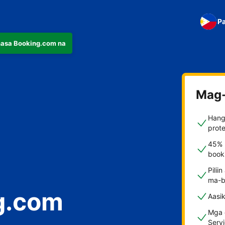
Pa
nasa Booking.com na
Mag-
Hang
prote
45% 
booki
Pilii
ma-b
g.com
Aasi
Mga d
Serv