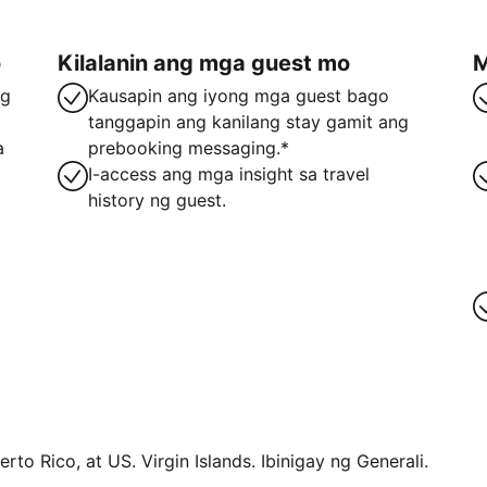
o
Kilalanin ang mga guest mo
M
ng
Kausapin ang iyong mga guest bago
tanggapin ang kanilang stay gamit ang
a
prebooking messaging.*
I-access ang mga insight sa travel
history ng guest.
rto Rico, at US. Virgin Islands. Ibinigay ng Generali.