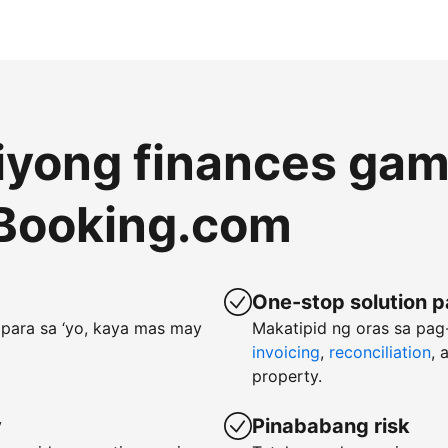
 iyong finances gam
Booking.com
One-stop solution p
para sa ‘yo, kaya mas may
Makatipid ng oras sa pa
invoicing
,
reconciliation
, 
property.
y
Pinababang risk