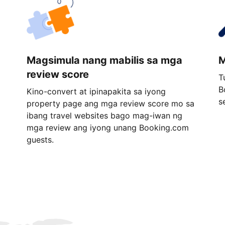
Magsimula nang mabilis sa mga
M
review score
T
B
Kino-convert at ipinapakita sa iyong
s
property page ang mga review score mo sa
ibang travel websites bago mag-iwan ng
mga review ang iyong unang Booking.com
guests.