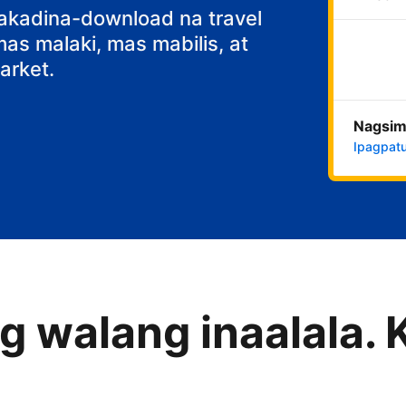
fast
nakadina-download na travel
s malaki, mas mabilis, at
rket.
Nagsim
Ipagpatu
 walang inaalala. 