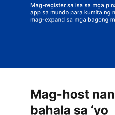
bed and break
Mag-register sa isa sa mga pi
app sa mundo para kumita ng ma
mag-expand sa mga bagong ma
Mag-host nang
bahala sa ‘yo