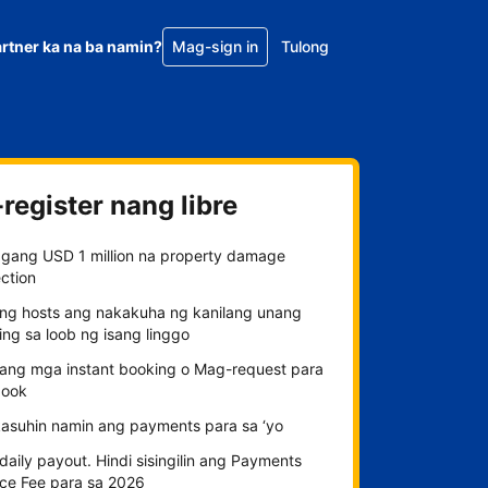
rtner ka na ba namin?
Mag-sign in
Tulong
register nang libre
gang USD 1 million na property damage
ction
ng hosts ang nakakuha ng kanilang unang
ng sa loob ng isang linggo
n ang mga instant booking o Mag-request para
ook
kasuhin namin ang payments para sa ‘yo
aily payout. Hindi sisingilin ang Payments
ice Fee para sa 2026