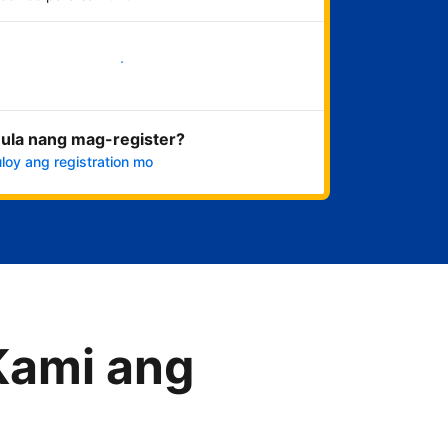
Magsimula na
ula nang mag-register?
loy ang registration mo
Kami ang