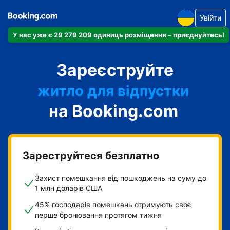
Увійти
У нас уже є 29 279 209 одиниць розміщення – приєднуйтесь!
апартаменти
Зареєструйте
готель
житло для відпустки
на Booking.com
гостьовий будинок
готель типу "ліжко і
сніданок"
Зареструйтеся безплатно
Захист помешкання від пошкоджень на суму до
1 млн доларів США
45% господарів помешкань отримують своє
перше бронювання протягом тижня