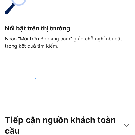
Nổi bật trên thị trường
Nhãn “Mới trên Booking.com” giúp chỗ nghỉ nổi bật
trong kết quả tìm kiếm.
Bắt đầu ngay hôm nay
Tiếp cận nguồn khách toàn
cầu