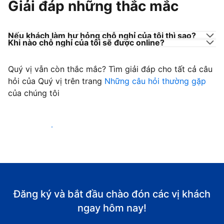
Giải đáp những thắc mắc
Nếu khách làm hư hỏng chỗ nghỉ của tôi thì sao?
Khi nào chỗ nghỉ của tôi sẽ được online?
Quý vị vẫn còn thắc mắc? Tìm giải đáp cho tất cả câu
hỏi của Quý vị trên trang
Những câu hỏi thường gặp
của chúng tôi
Bắt đầu đón khách
Đăng ký và bắt đầu chào đón các vị khách
ngay hôm nay!