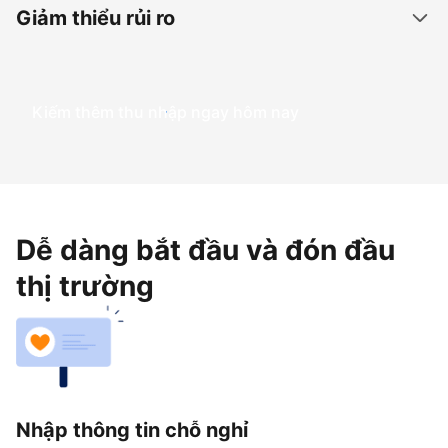
Giảm thiểu rủi ro
Kiếm thêm thu nhập ngay hôm nay
Dễ dàng bắt đầu và đón đầu
thị trường
Nhập thông tin chỗ nghỉ