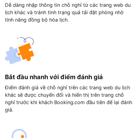
Dễ dàng nhập thông tin chỗ nghỉ từ các trang web du
lịch khác và tránh tình trạng quá tải đặt phòng nhờ
tính năng đồng bộ hóa lịch.
Bắt đầu nhanh với điểm đánh giá
Điểm đánh giá về chỗ nghỉ trên các trang web du lịch
khác sẽ được chuyển đổi và hiển thị trên trang chỗ
nghỉ trước khi khách Booking.com đầu tiên để lại đánh
giá.