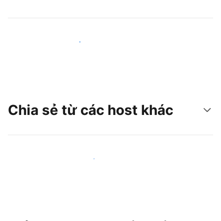
Tiếp cận khách mới ngay hôm nay
Chia sẻ từ các host khác
Tham gia cùng các host giống như Quý vị