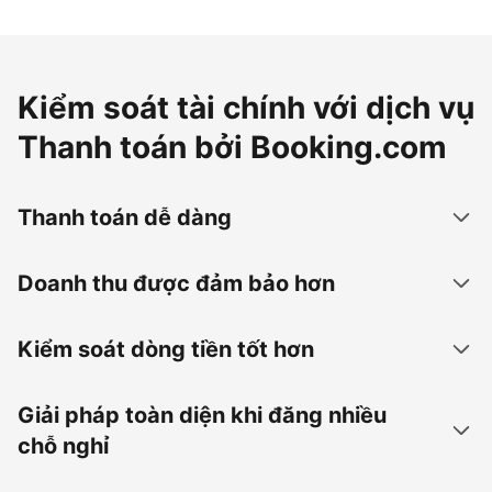
Kiểm soát tài chính với dịch vụ
Thanh toán bởi Booking.com
Thanh toán dễ dàng
Doanh thu được đảm bảo hơn
Kiểm soát dòng tiền tốt hơn
Giải pháp toàn diện khi đăng nhiều
chỗ nghỉ