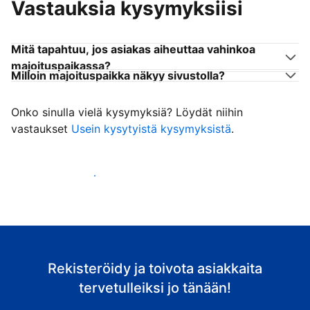
Vastauksia kysymyksiisi
Mitä tapahtuu, jos asiakas aiheuttaa vahinkoa
majoituspaikassa?
Milloin majoituspaikka näkyy sivustolla?
Onko sinulla vielä kysymyksiä? Löydät niihin
vastaukset
Usein kysytyistä kysymyksistä
.
Ala vastaanottaa asiakkaita
Rekisteröidy ja toivota asiakkaita
tervetulleiksi jo tänään!