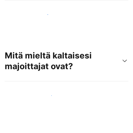
Tavoita uusia asiakkaita jo tänään
Mitä mieltä kaltaisesi
majoittajat ovat?
Liity kaltaistesi majoittajien joukkoon