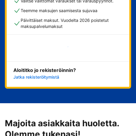
Valitse välittömät varaukset tai varauspyynnöt.
Teemme maksujen saamisesta sujuvaa
Päivittäiset maksut. Vuodelta 2026 poistetut
maksupalvelumaksut
Aloita nyt
Aloititko jo rekisteröinnin?
Jatka rekisteröitymistä
Majoita asiakkaita huoletta.
Olemme tukenasi!