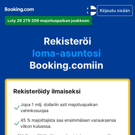
Kirjaudu sisään
Liity 29 279 209 majoituspaikan joukkoon
huoneistosi
Rekisteröi
hotellisi
loma-asuntosi
Booking.comiin
guesthousesi
bed & breakfastisi
Rekisteröidy ilmaiseksi
Jopa 1 milj. dollariin asti majoituspaikan
vahinkosuojaa
45 % majoittajista saa ensimmäisen varauksensa
viikon kuluessa.