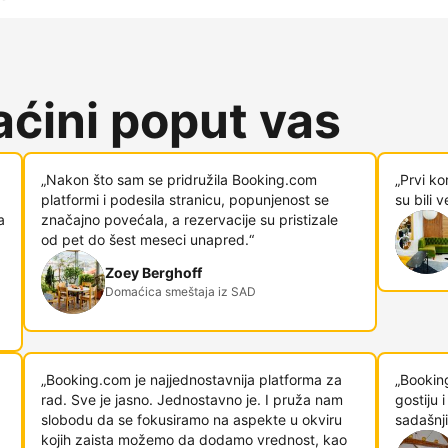
ćini poput vas
„Nakon što sam se pridružila Booking.com
„Prvi ko
platformi i podesila stranicu, popunjenost se
su bili 
a
značajno povećala, a rezervacije su pristizale
od pet do šest meseci unapred.“
Zoey Berghoff
Domaćica smeštaja iz SAD
„Booking.com je najjednostavnija platforma za
„Bookin
rad. Sve je jasno. Jednostavno je. I pruža nam
gostiju
slobodu da se fokusiramo na aspekte u okviru
sadašnji
kojih zaista možemo da dodamo vrednost, kao