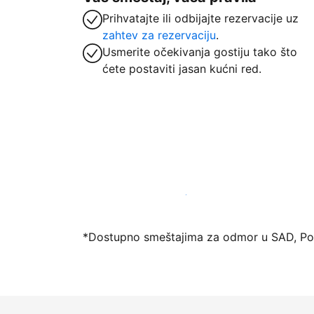
Prihvatajte ili odbijajte rezervacije uz
zahtev za rezervaciju
.
Usmerite očekivanja gostiju tako što
ćete postaviti jasan kućni red.
Registrujte svoj objekat već danas
*Dostupno smeštajima za odmor u SAD, Port