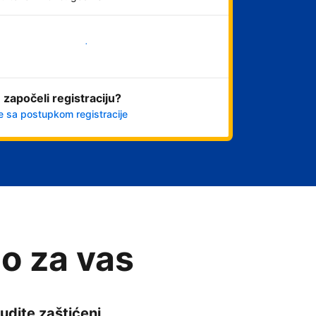
Počnite odmah
 započeli registraciju?
e sa postupkom registracije
o za vas
udite zaštićeni