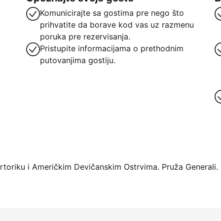
Komunicirajte sa gostima pre nego što
prihvatite da borave kod vas uz razmenu
poruka pre rezervisanja.
Pristupite informacijama o prethodnim
putovanjima gostiju.
oriku i Američkim Devičanskim Ostrvima. Pruža Generali.