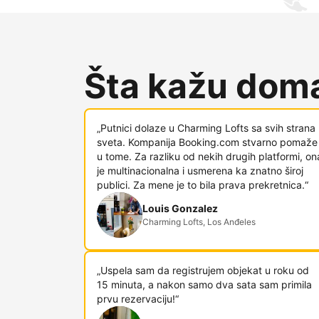
Šta kažu doma
„Putnici dolaze u Charming Lofts sa svih strana
sveta. Kompanija Booking.com stvarno pomaže
u tome. Za razliku od nekih drugih platformi, on
je multinacionalna i usmerena ka znatno široj
publici. Za mene je to bila prava prekretnica.“
Louis Gonzalez
Charming Lofts, Los Anđeles
„Uspela sam da registrujem objekat u roku od
15 minuta, a nakon samo dva sata sam primila
prvu rezervaciju!“