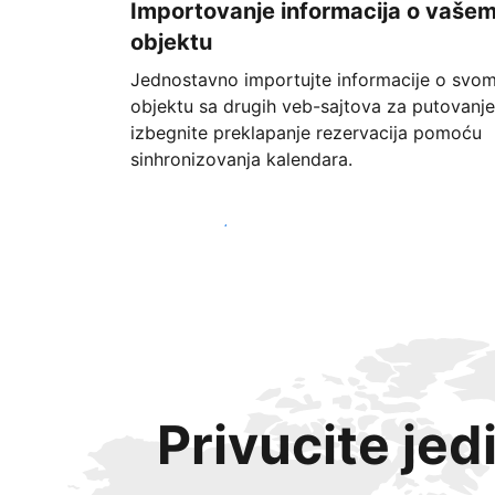
Importovanje informacija o vaše
objektu
Jednostavno importujte informacije o svo
objektu sa drugih veb-sajtova za putovanje
izbegnite preklapanje rezervacija pomoću
sinhronizovanja kalendara.
Počnite već danas
Privucite jed