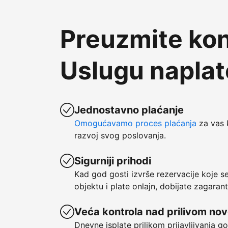
Preuzmite kon
Uslugu napla
Jednostavno plaćanje
Omogućavamo proces plaćanja
za vas 
razvoj svog poslovanja.
Sigurniji prihodi
Kad god gosti izvrše rezervacije koje 
objektu i plate onlajn, dobijate zagaran
Veća kontrola nad prilivom no
Dnevne isplate prilikom prijavljivanja g