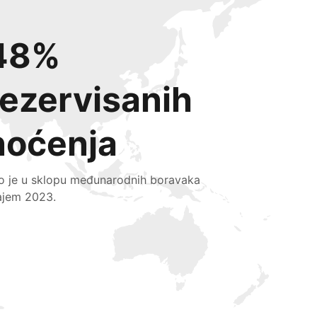
48%
rezervisanih
noćenja
lo je u sklopu međunarodnih boravaka
ajem 2023.