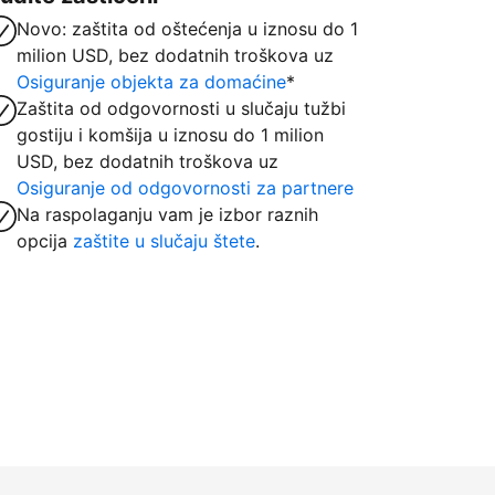
Novo: zaštita od oštećenja u iznosu do 1
milion USD, bez dodatnih troškova uz
Osiguranje objekta za domaćine
*
Zaštita od odgovornosti u slučaju tužbi
gostiju i komšija u iznosu do 1 milion
USD, bez dodatnih troškova uz
Osiguranje od odgovornosti za partnere
Na raspolaganju vam je izbor raznih
opcija
zaštite u slučaju štete
.