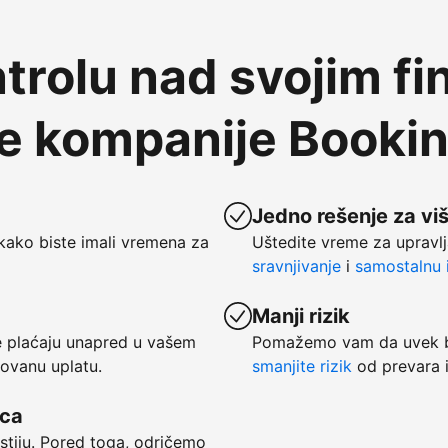
trolu nad svojim fi
te kompanije Booki
Jedno rešenje za vi
kako biste imali vremena za
Uštedite vreme za upravlj
sravnjivanje
i
samostalnu i
Manji rizik
se plaćaju unapred u vašem
Pomažemo vam da uvek bu
tovanu uplatu.
smanjite rizik
od prevara i
vca
ostiju. Pored toga, odričemo