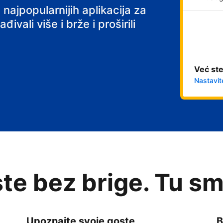
 najpopularnijih aplikacija za
ivali više i brže i proširili
Već ste
Nastavit
te bez brige. Tu sm
Upoznajte svoje goste
B