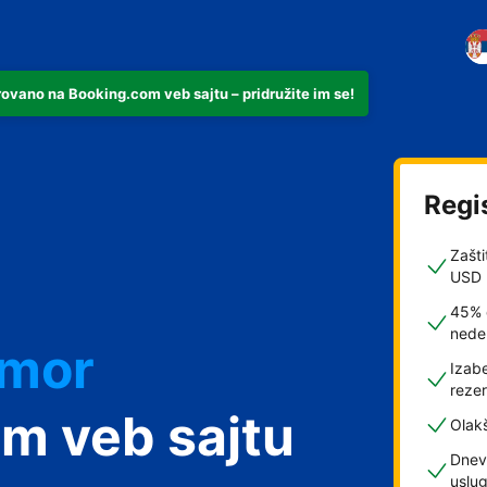
rovano na Booking.com veb sajtu – pridružite im se!
Regi
Zašti
USD
45% 
nede
dmor
Izabe
rezer
m veb sajtu
Olak
Dnev
uslu