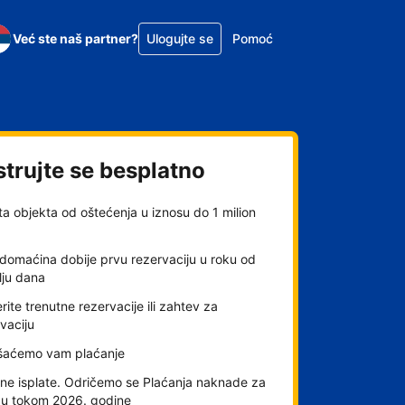
Već ste naš partner?
Ulogujte se
Pomoć
strujte se besplatno
ta objekta od oštećenja u iznosu do 1 milion
domaćina dobije prvu rezervaciju u roku od
lju dana
rite trenutne rezervacije ili zahtev za
vaciju
šaćemo vam plaćanje
ne isplate. Odričemo se Plaćanja naknade za
gu tokom 2026. godine