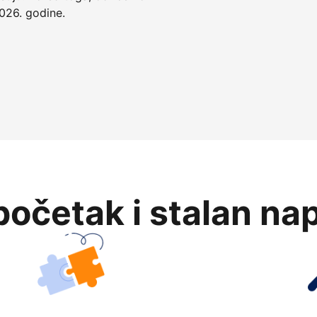
026. godine.
očetak i stalan na