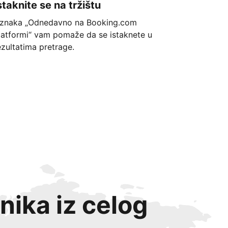
staknite se na tržištu
znaka „Odnedavno na Booking.com
latformi“ vam pomaže da se istaknete u
ezultatima pretrage.
nika iz celog