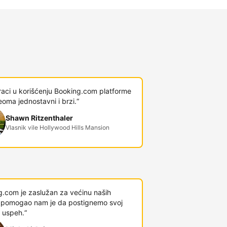
raci u korišćenju Booking.com platforme
veoma jednostavni i brzi.“
Shawn Ritzenthaler
Vlasnik vile Hollywood Hills Mansion
g.com je zaslužan za većinu naših
 i pomogao nam je da postignemo svoj
 uspeh.“