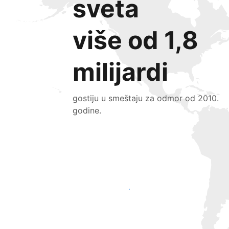
sveta
više od 1,8
milijardi
gostiju u smeštaju za odmor od 2010.
godine.
Privucite nove goste već danas