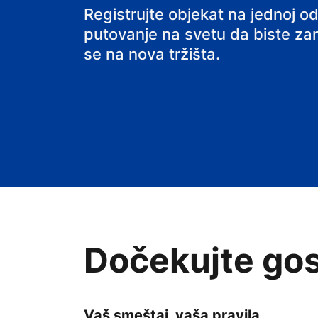
hostel
Registrujte objekat na jednoj od
putovanje na svetu da biste zarađ
se na nova tržišta.
Dočekujte gos
Vaš smeštaj, vaša pravila