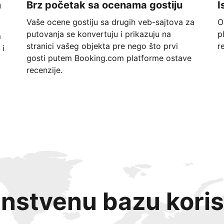
m
Brz početak sa ocenama gostiju
I
Vaše ocene gostiju sa drugih veb-sajtova za
O
putovanja se konvertuju i prikazuju na
p
m
stranici vašeg objekta pre nego što prvi
r
 i
gosti putem Booking.com platforme ostave
recenzije.
instvenu bazu koris