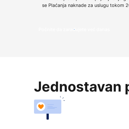
se Plaćanja naknade za uslugu tokom 2
Počnite da zarađujete već danas
Jednostavan p