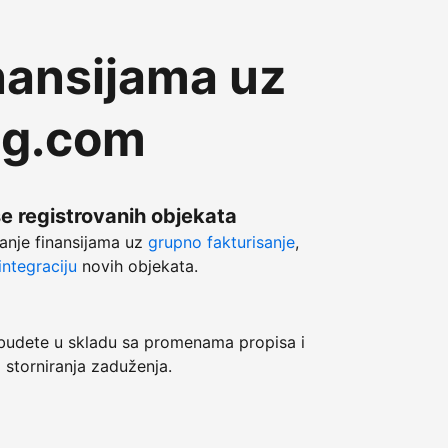
nansijama uz
ng.com
še registrovanih objekata
anje finansijama uz
grupno fakturisanje
,
ntegraciju
novih objekata.
dete u skladu sa promenama propisa i
 storniranja zaduženja.