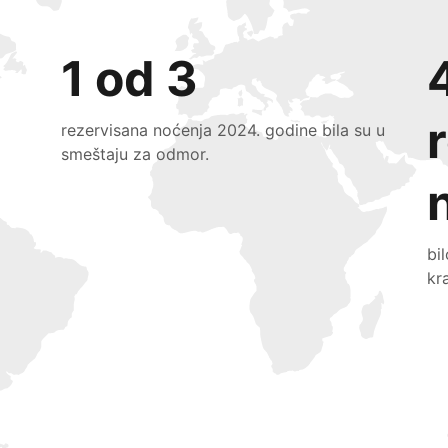
1 od 3
rezervisana noćenja 2024. godine bila su u
smeštaju za odmor.
bi
kr