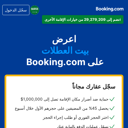
سجّل الدخول
انضم إلى 29,279,209 من خيارات الإقامة الأخرى
شقتك
فندقك
اعرض
بيت العطلات
على Booking.com
شقتك الفندقية
منتجعك
سجّل عقارك مجاناً
حماية ضد أضرار مكان الإقامة تصل إلى 1,000,000$
يحصل 45% من المضيفين على حجزهم الأول خلال أسبوع
اختر الحجز الفوري أو طلب إجراء الحجز
نسهّل عمليات الدفع بالنيابة عنك