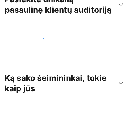
pasaulinę klientų auditoriją
Pritraukti naujų svečių šiandien
Ką sako šeimininkai, tokie
kaip jūs
Prisijungti prie panašių šeimininkų