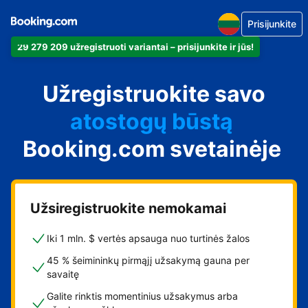
Prisijunkite
29 279 209 užregistruoti variantai – prisijunkite ir jūs!
apartamentus
Užregistruokite savo
viešbutį
atostogų būstą
Booking.com svetainėje
svečių namus
nakvynės su pusryčiais
namus
Užsiregistruokite nemokamai
Iki 1 mln. $ vertės apsauga nuo turtinės žalos
45 % šeimininkų pirmąjį užsakymą gauna per
savaitę
Galite rinktis momentinius užsakymus arba