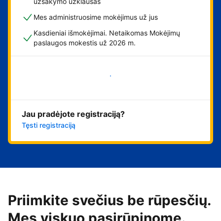
užsakymo užklausas
Mes administruosime mokėjimus už jus
Kasdieniai išmokėjimai. Netaikomas Mokėjimų
paslaugos mokestis už 2026 m.
Pradėti
Jau pradėjote registraciją?
Tęsti registraciją
Priimkite svečius be rūpesčių.
Mes viskuo pasirūpinome.