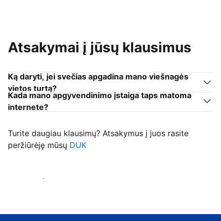
Atsakymai į jūsų klausimus
Ką daryti, jei svečias apgadina mano viešnagės
vietos turtą?
Kada mano apgyvendinimo įstaiga taps matoma
internete?
Turite daugiau klausimų? Atsakymus į juos rasite
peržiūrėję mūsų
DUK
Priimti svečius