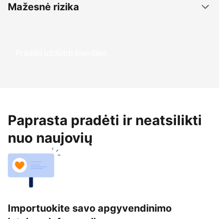
Mažesnė rizika
Pradėti uždirbti šiandien
Paprasta pradėti ir neatsilikti
nuo naujovių
Importuokite savo apgyvendinimo