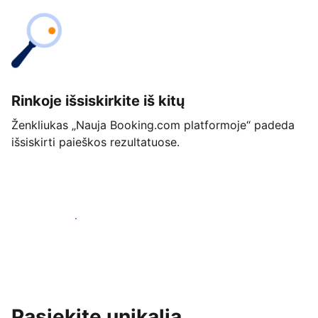
Rinkoje išsiskirkite iš kitų
Ženkliukas „Nauja Booking.com platformoje“ padeda
išsiskirti paieškos rezultatuose.
Pradėti jau šiandien
Pasiekite unikalią