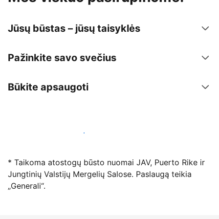
Jūsų būstas – jūsų taisyklės
Pažinkite savo svečius
Būkite apsaugoti
Registruotis mūsų platformoje dabar
* Taikoma atostogų būsto nuomai JAV, Puerto Rike ir
Jungtinių Valstijų Mergelių Salose. Paslaugą teikia
„Generali“.