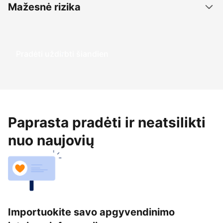
Mažesnė rizika
Pradėti uždirbti šiandien
Paprasta pradėti ir neatsilikti
nuo naujovių
Importuokite savo apgyvendinimo