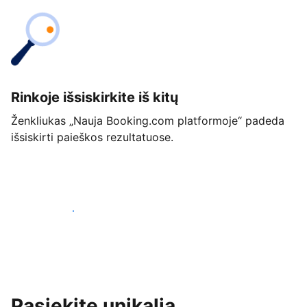
Rinkoje išsiskirkite iš kitų
Ženkliukas „Nauja Booking.com platformoje“ padeda
išsiskirti paieškos rezultatuose.
Pradėti jau šiandien
Pasiekite unikalią