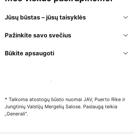
Jūsų būstas – jūsų taisyklės
Pažinkite savo svečius
Būkite apsaugoti
Registruotis mūsų platformoje dabar
* Taikoma atostogų būsto nuomai JAV, Puerto Rike ir
Jungtinių Valstijų Mergelių Salose. Paslaugą teikia
„Generali“.