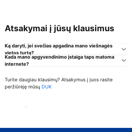
Atsakymai į jūsų klausimus
Ką daryti, jei svečias apgadina mano viešnagės
vietos turtą?
Kada mano apgyvendinimo įstaiga taps matoma
internete?
Turite daugiau klausimų? Atsakymus į juos rasite
peržiūrėję mūsų
DUK
Priimti svečius