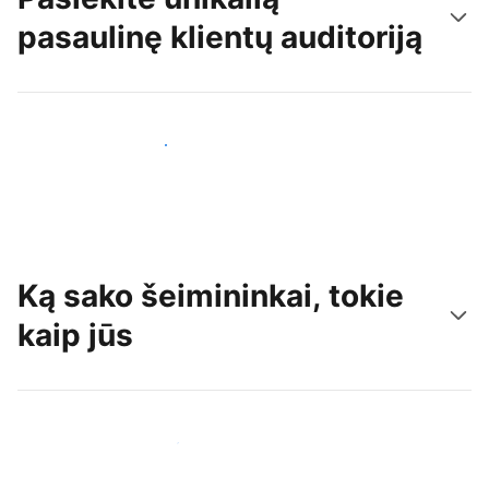
pasaulinę klientų auditoriją
Pritraukti naujų svečių šiandien
Ką sako šeimininkai, tokie
kaip jūs
Prisijungti prie panašių šeimininkų