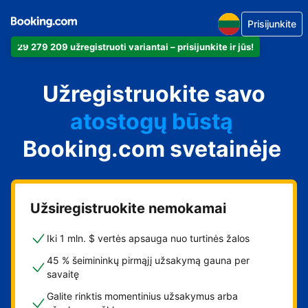
Prisijunkite
29 279 209 užregistruoti variantai – prisijunkite ir jūs!
apartamentus
Užregistruokite savo
viešbutį
atostogų būstą
Booking.com svetainėje
svečių namus
nakvynės su pusryčiais
namus
Užsiregistruokite nemokamai
Iki 1 mln. $ vertės apsauga nuo turtinės žalos
45 % šeimininkų pirmąjį užsakymą gauna per
savaitę
Galite rinktis momentinius užsakymus arba