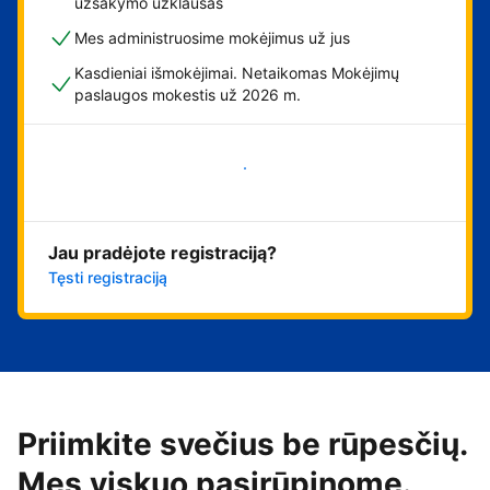
užsakymo užklausas
Mes administruosime mokėjimus už jus
Kasdieniai išmokėjimai. Netaikomas Mokėjimų
paslaugos mokestis už 2026 m.
Pradėti
Jau pradėjote registraciją?
Tęsti registraciją
Priimkite svečius be rūpesčių.
Mes viskuo pasirūpinome.