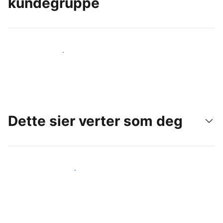
kundegruppe
Nå ut til nye gjester i dag
Dette sier verter som deg
Gjør som andre verter som deg