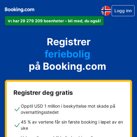
Logg inn
Vi har 29 279 209 boenheter – bli med, du også!
leiligheten din
hotellet ditt
Registrer
feriebolig
gjestgiveriet ditt
på Booking.com
rorbua di
Registrer deg gratis
Opptil USD 1 million i beskyttelse mot skade på
overnattingsstedet
45 % av vertene får sin første booking i løpet av en
uke