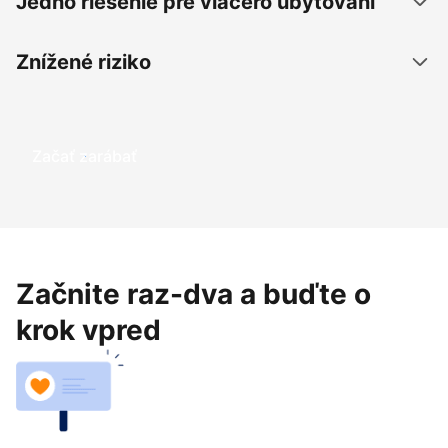
Jedno riešenie pre viacero ubytovaní
Znížené riziko
Začať zarábať
Začnite raz-dva a buďte o
krok vpred