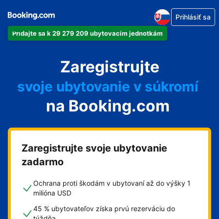
Prihlásiť sa
Pridajte sa k 29 279 209 ubytovacím jednotkám
svoj apartmán
Zaregistrujte
svoj hotel
svoje ubytovanie v súkromí
na Booking.com
svoj penzión
svoje bed and breakfast
Zaregistrujte svoje ubytovanie
zadarmo
Ochrana proti škodám v ubytovaní až do výšky 1
milióna USD
45 % ubytovateľov získa prvú rezerváciu do
týždňa