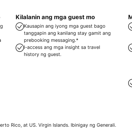
o
Kilalanin ang mga guest mo
M
ng
Kausapin ang iyong mga guest bago
tanggapin ang kanilang stay gamit ang
a
prebooking messaging.*
I-access ang mga insight sa travel
history ng guest.
rto Rico, at US. Virgin Islands. Ibinigay ng Generali.