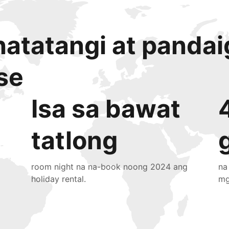
atatangi at panda
se
Isa sa bawat
tatlong
room night na na-book noong 2024 ang
na
holiday rental.
mg