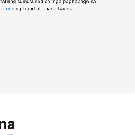
natiling sumusunod sa mga pagbabago sa
g risk
ng fraud at chargebacks.
na