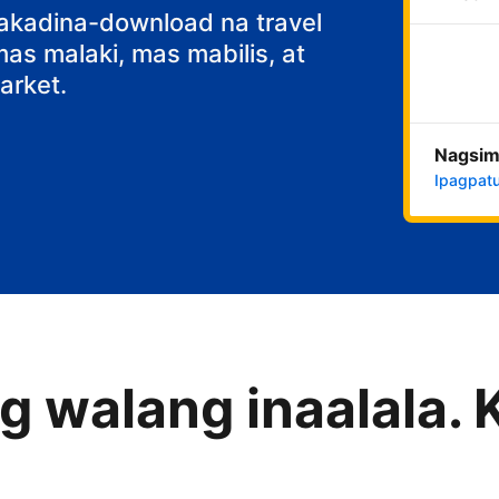
nakadina-download na travel
s malaki, mas mabilis, at
rket.
Nagsim
Ipagpatu
 walang inaalala. 