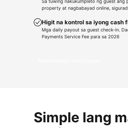
Sa tuwing nakukumpleto ng guest ang p
property at nagbabayad online, sigura
Higit na kontrol sa iyong cash 
Mga daily payout sa guest check-in. Dag
Payments Service Fee para sa 2026
Magsimulang kumita ngayon
Simple lang 