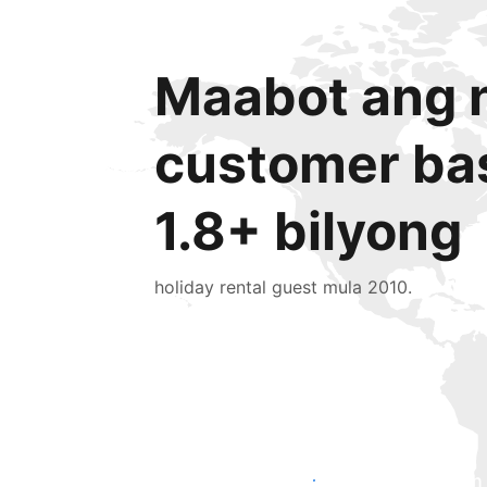
Maabot ang n
customer ba
1.8+ bilyong
holiday rental guest mula 2010.
Makaabot ng mga bagong guest ngayon