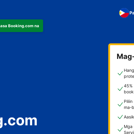
Pa
nasa Booking.com na
Mag-
Hang
prote
45% 
booki
Pilii
ma-b
g.com
Aasi
fast
Mga d
Serv