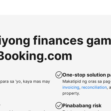
 iyong finances gam
Booking.com
One-stop solution p
para sa ‘yo, kaya mas may
Makatipid ng oras sa pa
invoicing
,
reconciliation
, 
property.
y
Pinababang risk