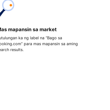
as mapansin sa market
utulungan ka ng label na “Bago sa
ooking.com” para mas mapansin sa aming
earch results.