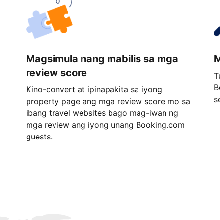
Magsimula nang mabilis sa mga
M
review score
T
B
Kino-convert at ipinapakita sa iyong
s
property page ang mga review score mo sa
ibang travel websites bago mag-iwan ng
mga review ang iyong unang Booking.com
guests.