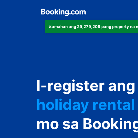
Samahan ang 29,279,209 pang property na 
apartment
hotel
I-register ang
holiday rental
guest house
mo sa Bookin
bed and break