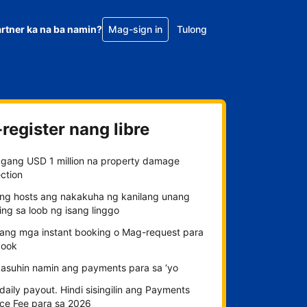
rtner ka na ba namin?
Mag-sign in
Tulong
register nang libre
gang USD 1 million na property damage
ction
ng hosts ang nakakuha ng kanilang unang
ng sa loob ng isang linggo
n ang mga instant booking o Mag-request para
ook
kasuhin namin ang payments para sa ‘yo
aily payout. Hindi sisingilin ang Payments
ice Fee para sa 2026