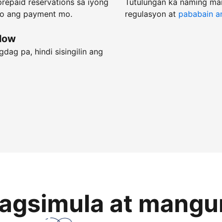
repaid reservations sa iyong
Tutulungan ka naming ma
do ang payment mo.
regulasyon at
pababain an
flow
dag pa, hindi sisingilin ang
magsimula at mangu