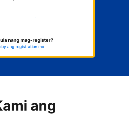
Magsimula na
ula nang mag-register?
loy ang registration mo
Kami ang