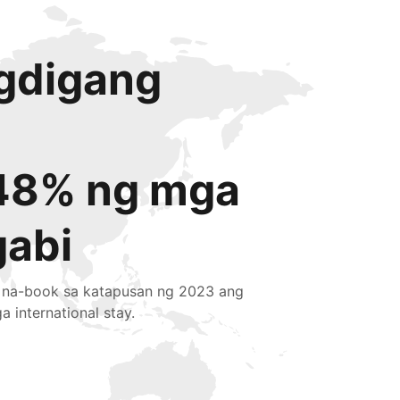
igdigang
48% ng mga
gabi
 na-book sa katapusan ng 2023 ang
a international stay.