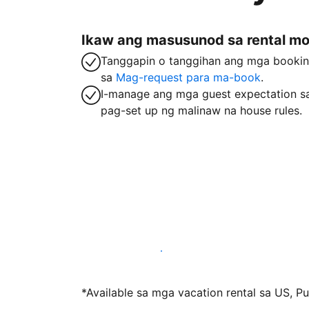
Ikaw ang masusunod sa rental m
Tanggapin o tanggihan ang mga booki
sa
Mag-request para ma-book
.
I-manage ang mga guest expectation s
pag-set up ng malinaw na house rules.
Mag-host sa amin ngayon
*Available sa mga vacation rental sa US, Pue