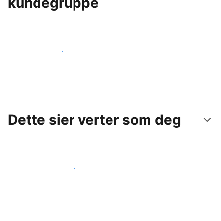
kundegruppe
Nå ut til nye gjester i dag
Dette sier verter som deg
Gjør som andre verter som deg