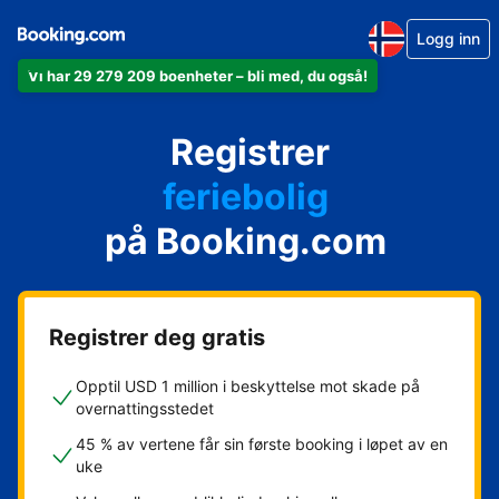
Logg inn
Vi har 29 279 209 boenheter – bli med, du også!
leiligheten din
hotellet ditt
Registrer
feriebolig
gjestgiveriet ditt
på Booking.com
rorbua di
Registrer deg gratis
Opptil USD 1 million i beskyttelse mot skade på
overnattingsstedet
45 % av vertene får sin første booking i løpet av en
uke