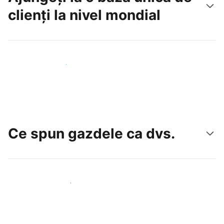
clienți la nivel mondial
Atrageți noi oaspeți astăzi
Ce spun gazdele ca dvs.
Alăturați-vă gazdelor ca dvs.