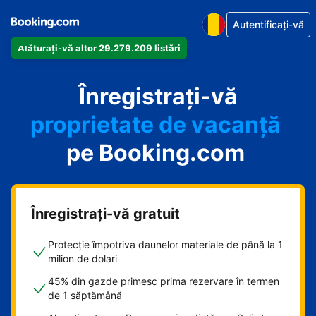
Autentificați-vă
Alăturați-vă altor 29.279.209 listări
apartamentul
hotelul
Înregistrați-vă
proprietate de vacanță
pensiunea
pe Booking.com
B&B-ul
Înregistrați-vă gratuit
Protecție împotriva daunelor materiale de până la 1
milion de dolari
45% din gazde primesc prima rezervare în termen
de 1 săptămână