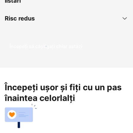
listări
Risc redus
Începeți să câștigați chiar astăzi
Începeți ușor și fiți cu un pas
înaintea celorlalți