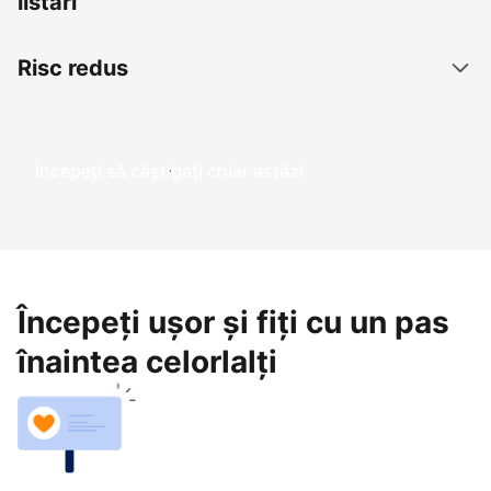
listări
Risc redus
Începeți să câștigați chiar astăzi
Începeți ușor și fiți cu un pas
înaintea celorlalți