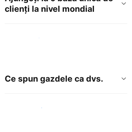
clienți la nivel mondial
Atrageți noi oaspeți astăzi
Ce spun gazdele ca dvs.
Alăturați-vă gazdelor ca dvs.