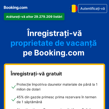
Autentificați-vă
Alăturați-vă altor 29.279.209 listări
apartamentul
Înregistrați-vă
hotelul
proprietate de vacanță
pe Booking.com
pensiunea
B&B-ul
Înregistrați-vă gratuit
Protecție împotriva daunelor materiale de până la 1
milion de dolari
45% din gazde primesc prima rezervare în termen
de 1 săptămână