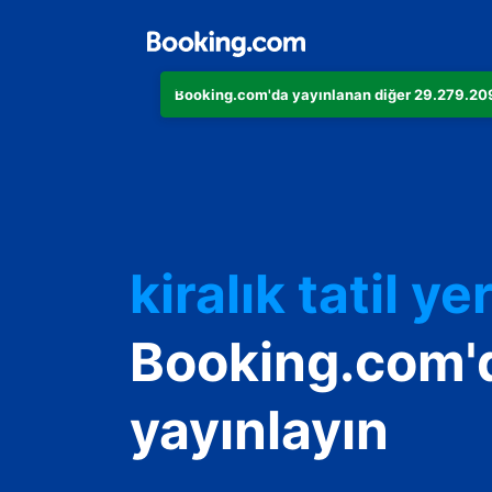
Booking.com'da yayınlanan diğer 29.279.209 
Dairenizi
Otelinizi
kiralık tatil yer
Konukevinizi
Booking.com'
Oda ve kahvalt
yayınlayın