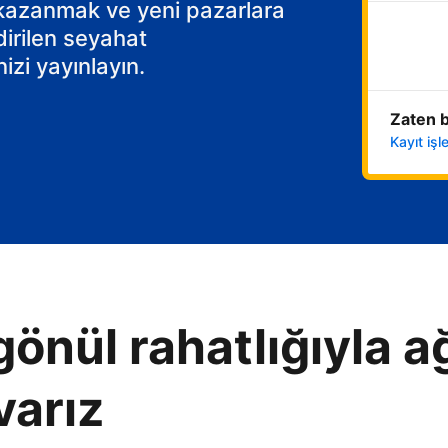
 kazanmak ve yeni pazarlara
dirilen seyahat
izi yayınlayın.
Zaten b
Kayıt iş
gönül rahatlığıyla ağ
varız