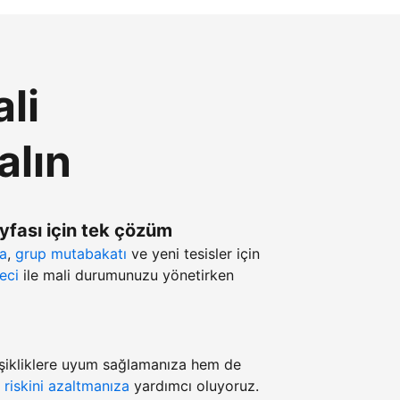
li
alın
ayfası için tek çözüm
ma
,
grup mutabakatı
ve yeni tesisler için
eci
ile mali durumunuzu yönetirken
şikliklere uyum sağlamanıza hem de
z
riskini azaltmanıza
yardımcı oluyoruz.