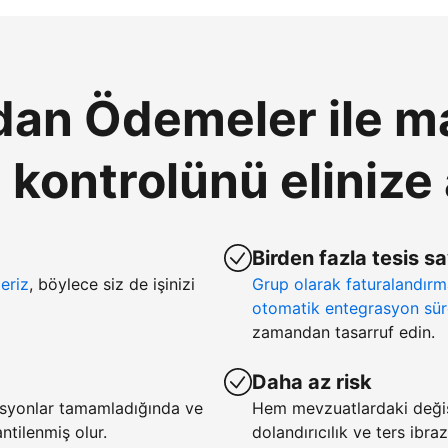
an Ödemeler ile ma
ontrolünü elinize 
Birden fazla tesis s
eriz
, böylece siz de işinizi
Grup olarak faturalandır
otomatik entegrasyon sür
zamandan tasarruf edin.
Daha az risk
asyonlar tamamladığında ve
Hem mevzuatlardaki deği
tilenmiş olur.
dolandırıcılık ve ters ibra