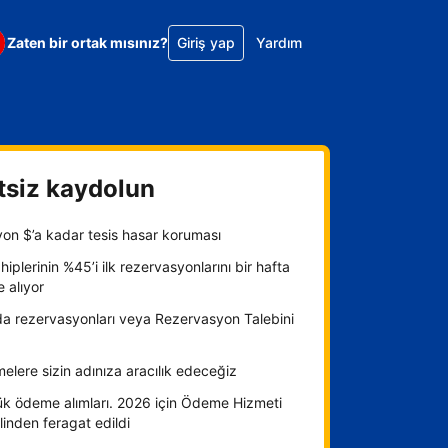
Zaten bir ortak mısınız?
Giriş yap
Yardım
tsiz kaydolun
yon $’a kadar tesis hasar koruması
hiplerinin %45’i ilk rezervasyonlarını bir hafta
e alıyor
da rezervasyonları veya Rezervasyon Talebini
lere sizin adınıza aracılık edeceğiz
ük ödeme alımları. 2026 için Ödeme Hizmeti
inden feragat edildi