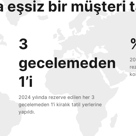
eşsiz bir müşteri 
3
gecelemeden
20
re
ko
1’i
2024 yılında rezerve edilen her 3
gecelemeden 1’i kiralık tatil yerlerine
yapıldı.