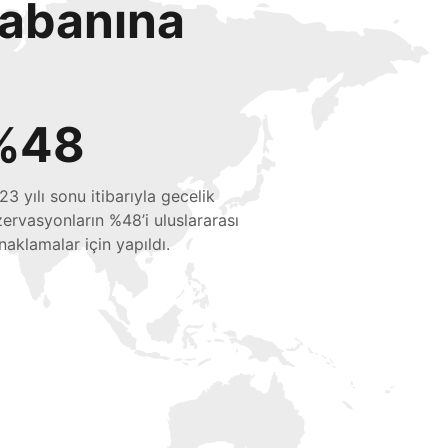
tabanına
%48
23 yılı sonu itibarıyla gecelik
zervasyonların %48’i uluslararası
naklamalar için yapıldı.