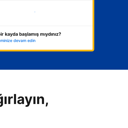
Hemen başla
ir kayda başlamış mıydınız?
leminize devam edin
ırlayın,