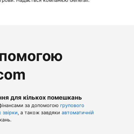
трови. Надається компанією Generali.
опомогою
.com
ння для кількох помешкань
 фінансами за допомогою
групового
х звірки
, а також завдяки
автоматичній
кань.