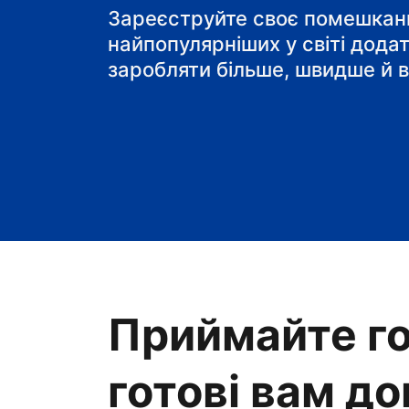
Зареєструйте своє помешканн
найпопулярніших у світі дода
заробляти більше, швидше й в
Приймайте го
готові вам д