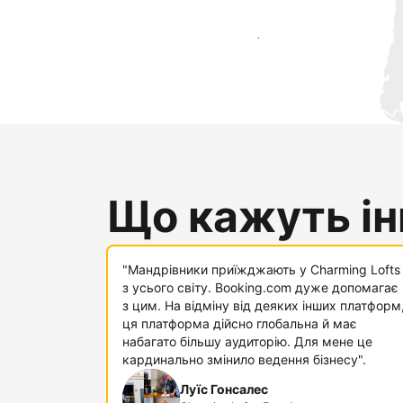
Привабити нових гостей вже сьогодні
Що кажуть інш
"Мандрівники приїжджають у Charming Lofts
з усього світу. Booking.com дуже допомагає
з цим. На відміну від деяких інших платформ
ця платформа дійсно глобальна й має
набагато більшу аудиторію. Для мене це
кардинально змінило ведення бізнесу".
Луїс Гонсалес