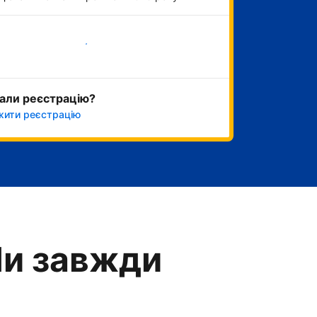
Розпочати зараз
али реєстрацію?
ити реєстрацію
Ми завжди