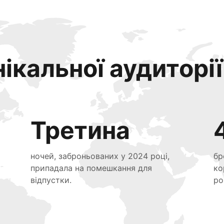
ікальної аудиторії
Третина
ночей, заброньованих у 2024 році,
бр
припадала на помешкання для
ко
відпустки.
ро
я