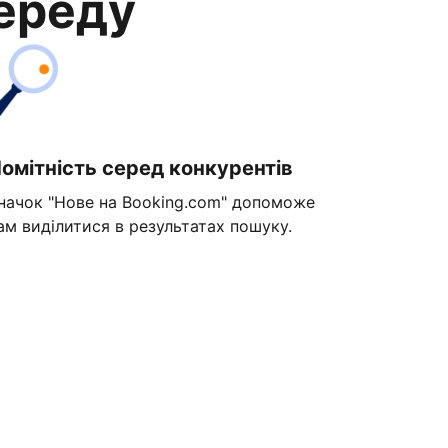
переду
омітність серед конкурентів
начок "Нове на Booking.com" допоможе
ам виділитися в результатах пошуку.