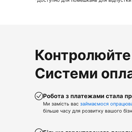
*Доступно для помешкань для відпустки 
Контролюйте 
Системи опла
Робота з платежами стала п
Ми замість вас
займаємося опрацюва
більше часу для розвитку вашого бізн