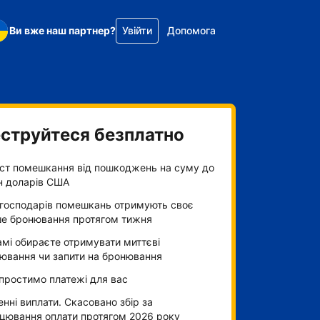
Ви вже наш партнер?
Увійти
Допомога
струйтеся безплатно
ст помешкання від пошкоджень на суму до
н доларів США
господарів помешкань отримують своє
е бронювання протягом тижня
амі обираєте отримувати миттєві
ювання чи запити на бронювання
простимо платежі для вас
нні виплати. Скасовано збір за
цювання оплати протягом 2026 року