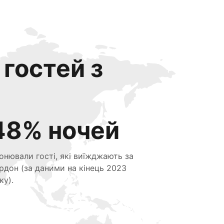
 гостей з
48% ночей
онювали гості, які виїжджають за
рдон (за даними на кінець 2023
ку).