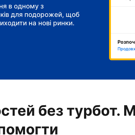
я в одному з
тків для подорожей, щоб
иходити на нові ринки.
Розпоч
Продовж
стей без турбот. 
опомогти