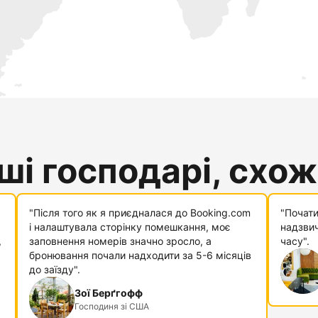
і господарі, схожі
"Після того як я приєдналася до Booking.com
"Почати
і налаштувала сторінку помешкання, моє
надзвич
,
заповнення номерів значно зросло, а
часу".
бронювання почали надходити за 5-6 місяців
до заїзду".
Зої Берґгофф
Господиня зі США