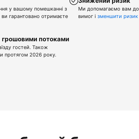
у
Знижений ризик
ння у вашому помешканні з
Ми допомагаємо вам до
 ви гарантовано отримаєте
вимог і
зменшити ризик
и грошовими потоками
аїзду гостей. Також
и протягом 2026 року.