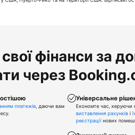
у США, Пуерто-Рико та на території США. Віргінські ос
свої фінанси за д
ти через Booking
ростішою
Універсальне ріше
нням платежів
, даючи вам
Економте час, керуючи
есу.
виставлення рахунків
і
ї
реєстрації
нових помеш