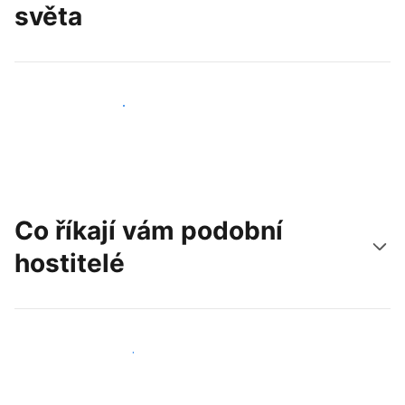
světa
Oslovit nové hosty už dnes
Co říkají vám podobní
hostitelé
Připojit se k dalším hostitelům