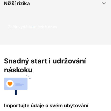
Nižší rizika
Začít vydělávat ještě dnes
Snadný start i udržování
náskoku
Importujte údaje o svém ubytování