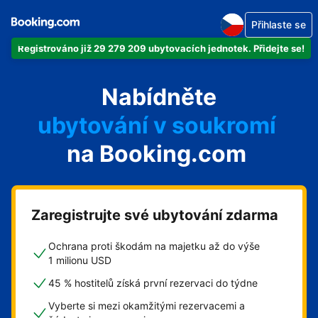
Přihlaste se
Registrováno již 29 279 209 ubytovacích jednotek. Přidejte se!
svůj byt
Nabídněte
svůj hotel
ubytování v soukromí
na Booking.com
svůj penzion
svou chatu
Zaregistrujte své ubytování zdarma
Ochrana proti škodám na majetku až do výše
1 milionu USD
45 % hostitelů získá první rezervaci do týdne
Vyberte si mezi okamžitými rezervacemi a