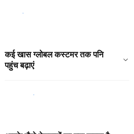
आज ही शुरू करें
कई खास ग्लोबल कस्टमर तक पनि
पहुंच बढ़ाएं
आज ही नए मेहमानों तक पहुंचें