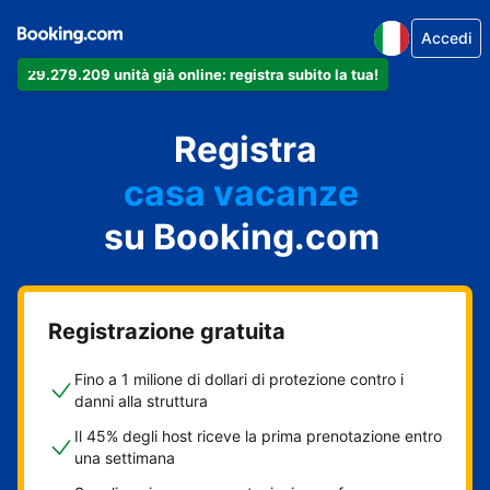
Accedi
29.279.209 unità già online: registra subito la tua!
il tuo appartamento
il tuo hotel
Registra
casa vacanze
la tua guest house
su Booking.com
il tuo B&B
Registrazione gratuita
Fino a 1 milione di dollari di protezione contro i
danni alla struttura
Il 45% degli host riceve la prima prenotazione entro
una settimana