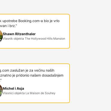
k upotrebe Booking.com-a bio je vrlo
van i brz.”
Shawn Ritzenthaler
Vlasnik objekta The Hollywood Hills Mansion
g.com zaslužan je za većinu naših
 i znatno je pridonio našem dosadašnjem
”
Michel i Asja
Vlasnici objekta La Maison de Souhey