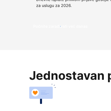
za uslugu za 2026.
Počnite zarađivati već ​​danas
Jednostavan p