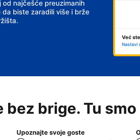
 s doručkom
noj od najčešće preuzimanih
 da biste zaradili više i brže
žišta.
Već ste
Nastavi 
e bez brige. Tu smo
Upoznajte svoje goste
O