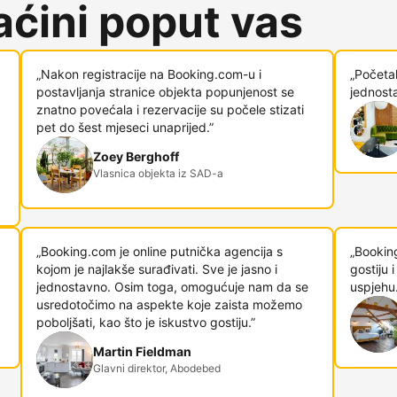
ćini poput vas
„Nakon registracije na Booking.com-u i
„Početa
postavljanja stranice objekta popunjenost se
jednosta
znatno povećala i rezervacije su počele stizati
pet do šest mjeseci unaprijed.”
Zoey Berghoff
Vlasnica objekta iz SAD-a
„Booking.com je online putnička agencija s
„Bookin
kojom je najlakše surađivati. Sve je jasno i
gostiju
jednostavno. Osim toga, omogućuje nam da se
uspjehu.
usredotočimo na aspekte koje zaista možemo
poboljšati, kao što je iskustvo gostiju.”
Martin Fieldman
Glavni direktor, Abodebed