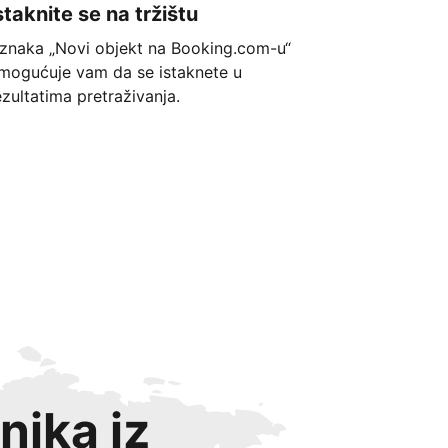
staknite se na tržištu
znaka „Novi objekt na Booking.com-u“
mogućuje vam da se istaknete u
ezultatima pretraživanja.
nika iz