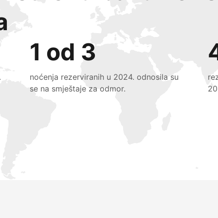
a
1 od 3
.
noćenja rezerviranih u 2024. odnosila su
re
se na smještaje za odmor.
20