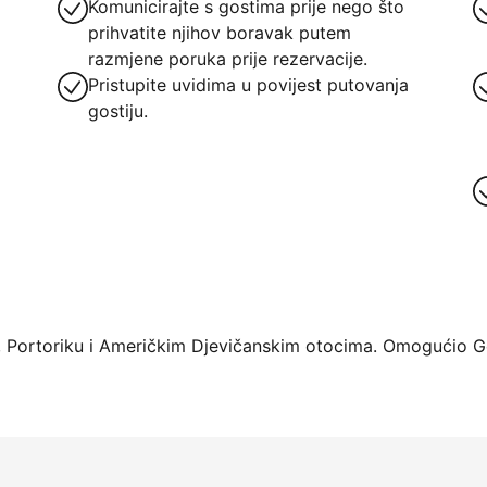
Komunicirajte s gostima prije nego što
prihvatite njihov boravak putem
razmjene poruka prije rezervacije.
Pristupite uvidima u povijest putovanja
gostiju.
rme već danas
 Portoriku i Američkim Djevičanskim otocima. Omogućio Ge