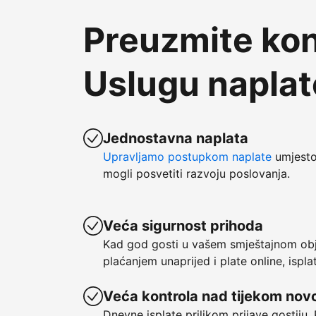
Preuzmite kon
Uslugu napla
Jednostavna naplata
Upravljamo postupkom naplate
umjesto 
mogli posvetiti razvoju poslovanja.
Veća sigurnost prihoda
Kad god gosti u vašem smještajnom obje
plaćanjem unaprijed i plate online, ispl
Veća kontrola nad tijekom nov
Dnevne isplate prilikom prijave gostiju