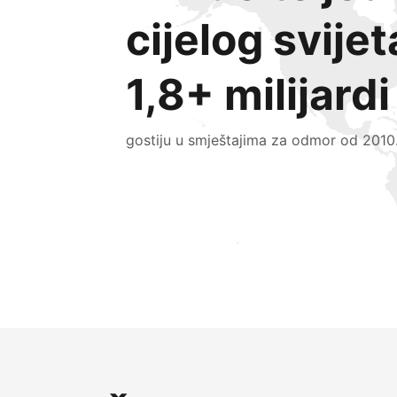
cijelog svijet
1,8+ milijardi
gostiju u smještajima za odmor od 2010
Doprite do novih gostiju već danas