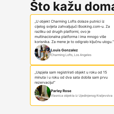
Što kažu doma
„U objekt Charming Lofts dolaze putnici iz
cijelog svijeta zahvaljujući Booking.com-u. Za
razliku od drugih platformi, ovo je
multinacionalna platforma i ima mnogo više
korisnika. Za mene je to odigralo ključnu ulogu.“
Louis Gonzalez
Charming Lofts, Los Angeles
„Uspjela sam registrirati objekt u roku od 15
minuta i u roku od dva sata dobila sam prvu
rezervaciju!”
Parley Rose
Vlasnica objekta iz Ujedinjenog Kraljevstva