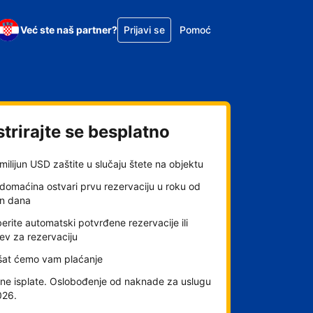
Već ste naš partner?
Prijavi se
Pomoć
trirajte se besplatno
milijun USD zaštite u slučaju štete na objektu
domaćina ostvari prvu rezervaciju u roku od
an dana
rite automatski potvrđene rezervacije ili
ev za rezervaciju
šat ćemo vam plaćanje
ne isplate. Oslobođenje od naknade za uslugu
026.