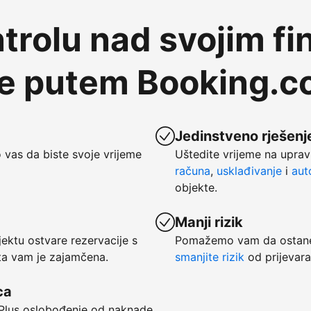
trolu nad svojim fi
te putem Booking.
Jedinstveno rješenje
vas da biste svoje vrijeme
Uštedite vrijeme na uprav
računa
,
usklađivanje
i
aut
objekte.
Manji rizik
ktu ostvare rezervacije s
Pomažemo vam da ostanet
ata vam je zajamčena.
smanjite rizik
od prijevara
ca
. Plus oslobođenje od naknade