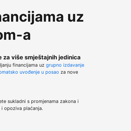
nancijama uz
com-a
 za više smještajnih jedinica
ljanju financijama uz
grupno izdavanje
omatsko uvođenje u posao
za nove
e sukladni s promjenama zakona i
 i opoziva plaćanja.