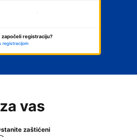
Započni odmah
 započeli registraciju?
s registracijom
 za vas
stanite zaštićeni