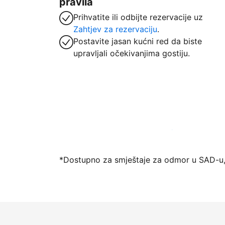
pravila
Prihvatite ili odbijte rezervacije uz
Zahtjev za rezervaciju
.
Postavite jasan kućni red da biste
upravljali očekivanjima gostiju.
Počnite primati goste putem naše platfo
*Dostupno za smještaje za odmor u SAD-u,