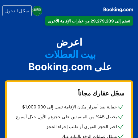
سجّل الدخول
انضم إلى 29,279,209 من خيارات الإقامة الأخرى
شقتك
فندقك
اعرض
بيت العطلات
على Booking.com
شقتك الفندقية
منتجعك
سجّل عقارك مجاناً
حماية ضد أضرار مكان الإقامة تصل إلى 1,000,000$
يحصل 45% من المضيفين على حجزهم الأول خلال أسبوع
اختر الحجز الفوري أو طلب إجراء الحجز
نسهّل عمليات الدفع بالنيابة عنك