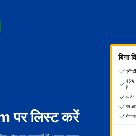
बिना क
प्रॉपर
45% मे
है
इंस्टें
हम आपक
पर लिस्ट करें
रोज़ाना