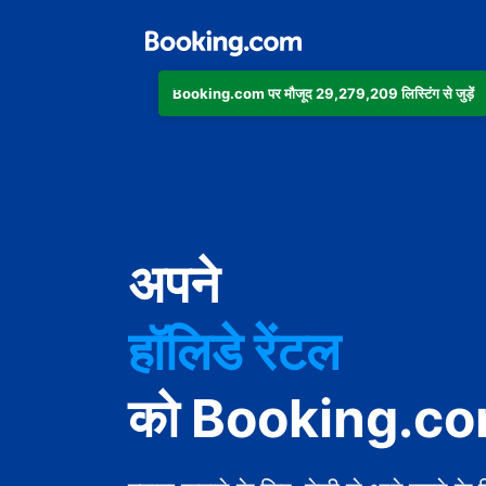
Booking.com पर मौजूद 29,279,209 लिस्टिंग से जुड़ें
अपार्टमेंट
अपने
होटल
हॉलिडे रेंटल
गेस्ट हाउस
को Booking.com 
बेड एंड ब्रेकफ़ास्ट