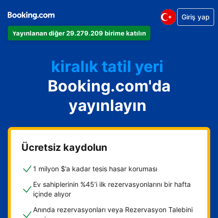
Giriş yap
Dairenizi
Yayınlanan diğer 29.279.209 birime katılın
Otelinizi
kiralık tatil yeri
Booking.com'da
Konukevinizi
Oda ve kahvaltı tesisinizi
yayınlayın
Ücretsiz kaydolun
1 milyon $’a kadar tesis hasar koruması
Ev sahiplerinin %45’i ilk rezervasyonlarını bir hafta
içinde alıyor
Anında rezervasyonları veya Rezervasyon Talebini