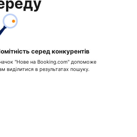
переду
омітність серед конкурентів
начок "Нове на Booking.com" допоможе
ам виділитися в результатах пошуку.