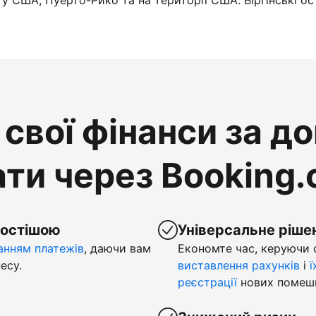
у США, Пуерто-Рико та на території США. Віргінські ос
свої фінанси за д
ти через Booking
ростішою
Універсальне ріше
нням платежів
, даючи вам
Економте час, керуючи
есу.
виставлення рахунків
і
ї
реєстрації
нових помеш