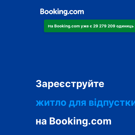
На Booking.com уже є 29 279 209 одиниць 
апартаменти
Зареєструйте
готель
житло для відпустк
гостьовий будинок
на Booking.com