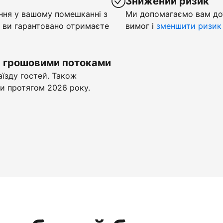
у
Знижений ризик
ння у вашому помешканні з
Ми допомагаємо вам до
 ви гарантовано отримаєте
вимог і
зменшити ризик
и грошовими потоками
аїзду гостей. Також
и протягом 2026 року.