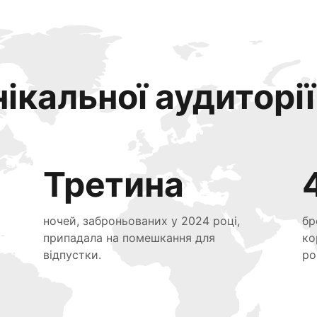
ікальної аудиторії
Третина
ночей, заброньованих у 2024 році,
бр
припадала на помешкання для
ко
відпустки.
ро
я