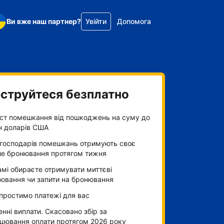
Ви вже наш партнер?
Увійти
Допомога
струйтеся безплатно
ст помешкання від пошкоджень на суму до
н доларів США
господарів помешкань отримують своє
е бронювання протягом тижня
амі обираєте отримувати миттєві
ювання чи запити на бронювання
простимо платежі для вас
нні виплати. Скасовано збір за
цювання оплати протягом 2026 року