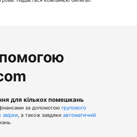
трови. Надається компанією Generali.
опомогою
.com
ння для кількох помешкань
 фінансами за допомогою
групового
х звірки
, а також завдяки
автоматичній
кань.