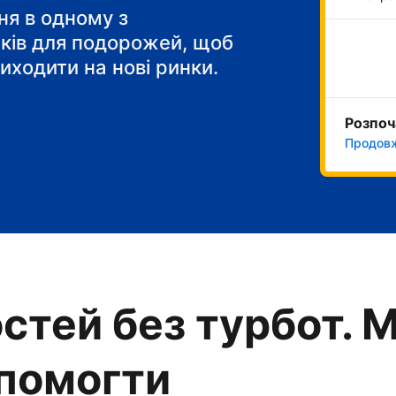
 сніданок"
я в одному з
тків для подорожей, щоб
иходити на нові ринки.
Розпоч
Продовж
стей без турбот. 
опомогти