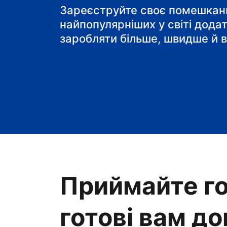
готель типу "ліжко і
Зареєструйте своє помешканн
найпопулярніших у світі дода
заробляти більше, швидше й в
Приймайте го
готові вам д