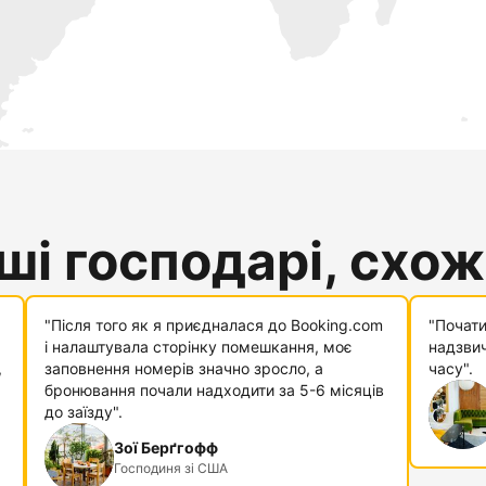
і господарі, схожі
"Після того як я приєдналася до Booking.com
"Почати
і налаштувала сторінку помешкання, моє
надзвич
,
заповнення номерів значно зросло, а
часу".
бронювання почали надходити за 5-6 місяців
до заїзду".
Зої Берґгофф
Господиня зі США