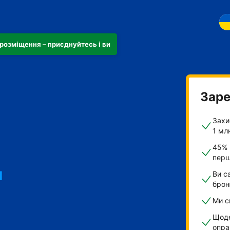
розміщення – приєднуйтесь і ви
Заре
Захи
1 мл
45% 
перш
и
Ви с
брон
Ми с
Щоде
опра