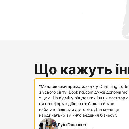
Привабити нових гостей вже сьогодні
Що кажуть інш
"Мандрівники приїжджають у Charming Lofts
з усього світу. Booking.com дуже допомагає
з цим. На відміну від деяких інших платформ
ця платформа дійсно глобальна й має
набагато більшу аудиторію. Для мене це
кардинально змінило ведення бізнесу".
Луїс Гонсалес