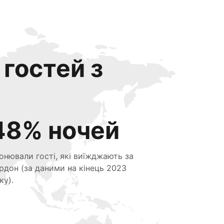
 гостей з
48% ночей
онювали гості, які виїжджають за
рдон (за даними на кінець 2023
ку).