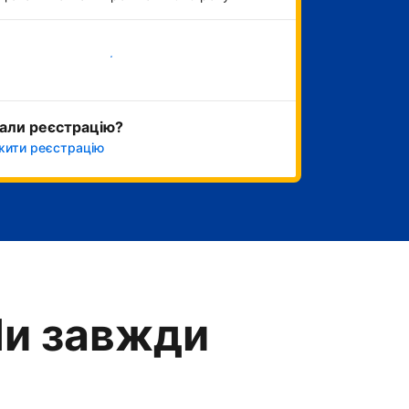
Розпочати зараз
али реєстрацію?
ити реєстрацію
Ми завжди