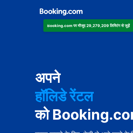
Booking.com पर मौजूद 29,279,209 लिस्टिंग से जुड़ें
अपार्टमेंट
होटल
अपने
हॉलिडे रेंटल
गेस्ट हाउस
को Booking.com 
बेड एंड ब्रेकफ़ास्ट