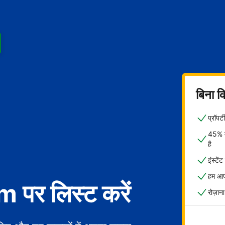
बिना क
प्रॉपर
45% मे
है
इंस्टें
हम आपक
पर लिस्ट करें
रोज़ाना