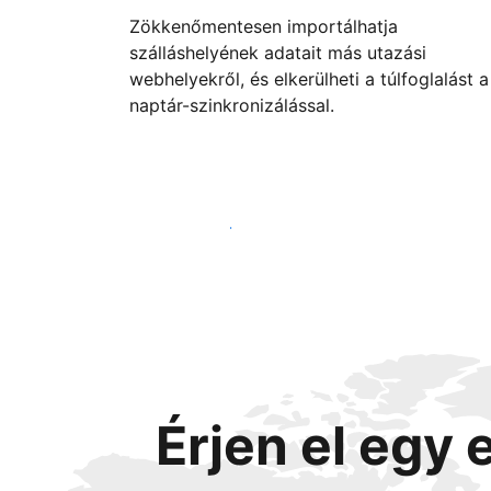
Zökkenőmentesen importálhatja
szálláshelyének adatait más utazási
webhelyekről, és elkerülheti a túlfoglalást a
naptár-szinkronizálással.
Vágjon bele még ma
Érjen el egy 