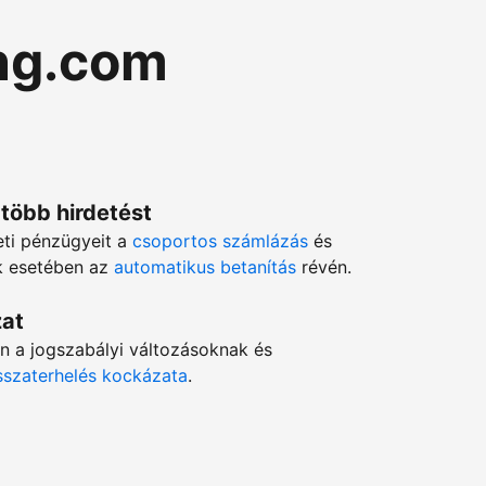
ng.com
 több hirdetést
eti pénzügyeit a
csoportos számlázás
és
ok esetében az
automatikus betanítás
révén.
zat
en a jogszabályi változásoknak és
isszaterhelés kockázata
.