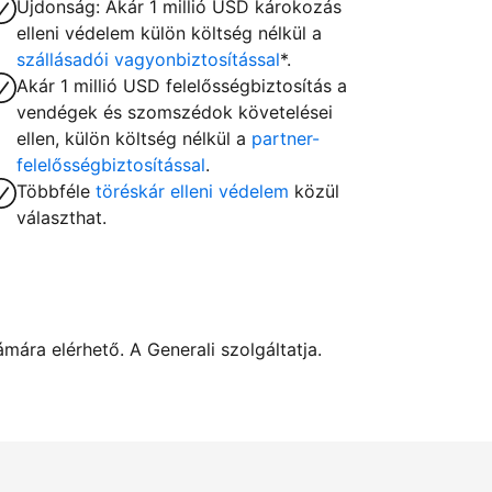
Újdonság: Akár 1 millió USD károkozás
elleni védelem külön költség nélkül a
szállásadói vagyonbiztosítással
*.
Akár 1 millió USD felelősségbiztosítás a
vendégek és szomszédok követelései
ellen, külön költség nélkül a
partner-
felelősségbiztosítással
.
Többféle
töréskár elleni védelem
közül
választhat.
ára elérhető. A Generali szolgáltatja.