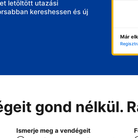
t letöltött utazási
orsabban kereshessen és új
Már elk
Regisztr
geit gond nélkül. 
Ismerje meg a vendégeit
F