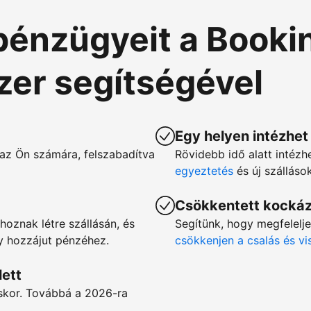
pénzügyeit a Booki
szer segítségével
Egy helyen intézhet
az Ön számára, felszabadítva
Rövidebb idő alatt intézh
egyeztetés
és új szállás
Csökkentett kocká
hoznak létre szállásán, és
Segítünk, hogy megfelelj
gy hozzájut pénzéhez.
csökkenjen a csalás és v
lett
éskor. Továbbá a 2026-ra