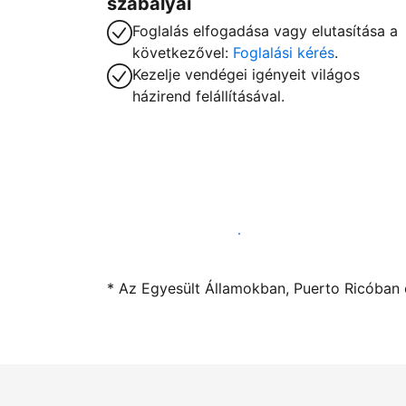
szabályai
Foglalás elfogadása vagy elutasítása a
következővel:
Foglalási kérés
.
Kezelje vendégei igényeit világos
házirend felállításával.
Kínáljon szállást a segítségünkkel
* Az Egyesült Államokban, Puerto Ricóban é