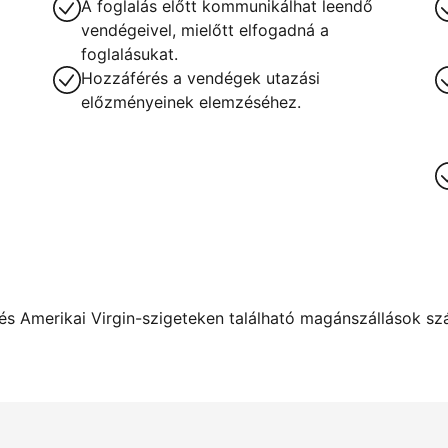
A foglalás előtt kommunikálhat leendő
vendégeivel, mielőtt elfogadná a
foglalásukat.
Hozzáférés a vendégek utazási
előzményeinek elemzéséhez.
s Amerikai Virgin-szigeteken található magánszállások szám