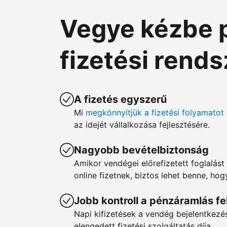
Vegye kézbe 
fizetési rend
A fizetés egyszerű
Mi
megkönnyítjük a fizetési folyamatot
az idejét vállalkozása fejlesztésére.
Nagyobb bevételbiztonság
Amikor vendégei előrefizetett foglalást 
online fizetnek, biztos lehet benne, ho
Jobb kontroll a pénzáramlás fe
Napi kifizetések a vendég bejelentkez
elengedett fizetési szolgáltatás díja.