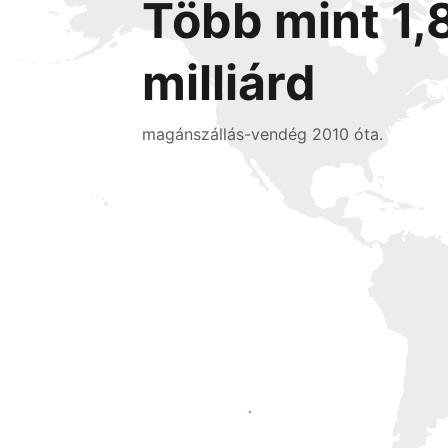
Több mint 1,
milliárd
magánszállás-vendég 2010 óta.
Érjen el új vendégeket még ma