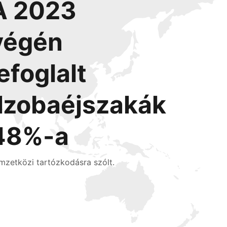
A 2023
végén
lefoglalt
l
szobaéjszakák
48%-a
mzetközi tartózkodásra szólt.