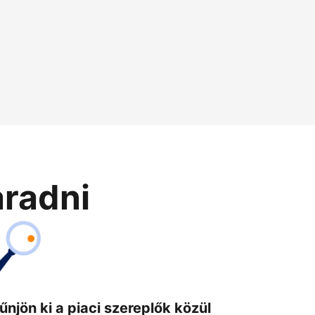
aradni
űnjön ki a piaci szereplők közül