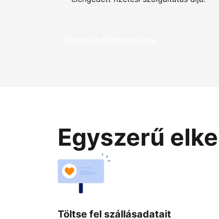
Keressen többet már ma
Egyszerű elke
Töltse fel szállásadatait