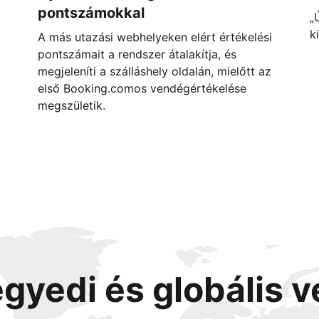
pontszámokkal
„
k
A más utazási webhelyeken elért értékelési
pontszámait a rendszer átalakítja, és
megjeleníti a szálláshely oldalán, mielőtt az
első Booking.comos vendégértékelése
megszületik.
egyedi és globális 