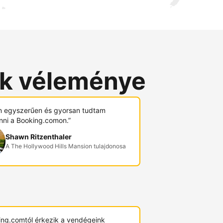
ók véleménye
 egyszerűen és gyorsan tudtam
nni a Booking.comon.”
Shawn Ritzenthaler
A The Hollywood Hills Mansion tulajdonosa
ing.comtól érkezik a vendégeink