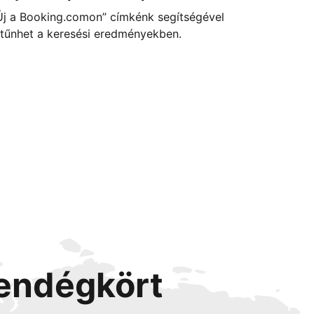
Új a Booking.comon” címkénk segítségével
itűnhet a keresési eredményekben.
vendégkört