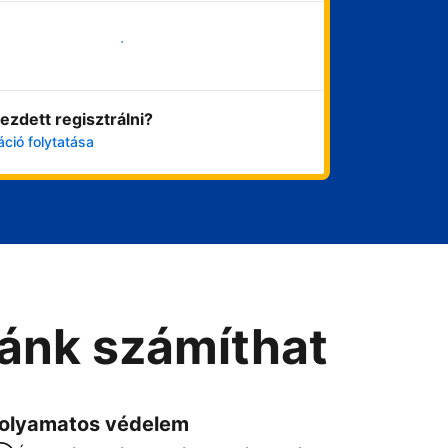
Vágjon bele most
ezdett regisztrálni?
áció folytatása
Ránk számíthat
olyamatos védelem