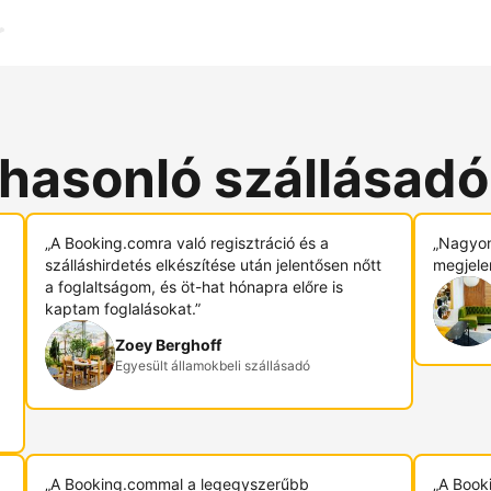
 hasonló szállásad
„A Booking.comra való regisztráció és a
„Nagyon
szálláshirdetés elkészítése után jelentősen nőtt
megjele
a foglaltságom, és öt-hat hónapra előre is
kaptam foglalásokat.”
Zoey Berghoff
Egyesült államokbeli szállásadó
„A Booking.commal a legegyszerűbb
„A Book