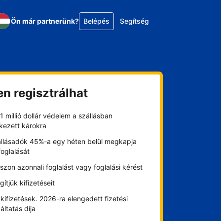
Ön már partnerünk?
Belépés
Segítség
en regisztrálhat
1 millió dollár védelem a szállásban
kezett károkra
állásadók 45%-a egy héten belül megkapja
foglalását
szon azonnali foglalást vagy foglalási kérést
gítjük kifizetéseit
kifizetések. 2026-ra elengedett fizetési
áltatás díja