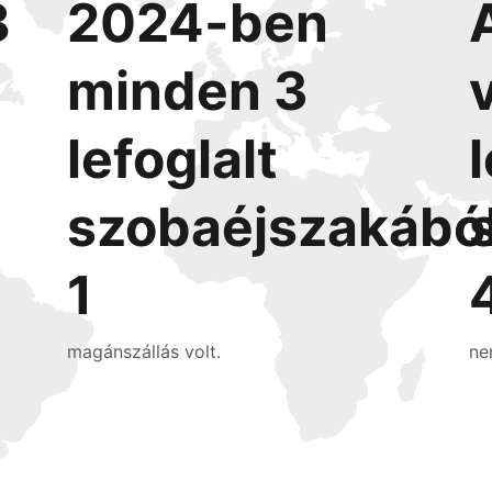
8
2024-ben
minden 3
lefoglalt
szobaéjszakábó
1
magánszállás volt.
ne