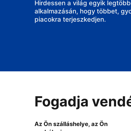
a házát
Hirdessen a világ egyik legtöbbe
alkalmazásán, hogy többet, gy
piacokra terjeszkedjen.
Fogadja vendé
Az Ön szálláshelye, az Ön