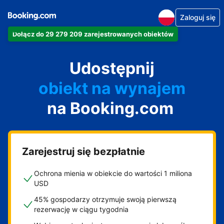
Zaloguj się
Dołącz do 29 279 209 zarejestrowanych obiektów
apartament
Udostępnij
hotel
obiekt na wynajem
na Booking.com
wakacyjny
pensjonat
obiekt B&B
Zarejestruj się bezpłatnie
Ochrona mienia w obiekcie do wartości 1 miliona
USD
45% gospodarzy otrzymuje swoją pierwszą
rezerwację w ciągu tygodnia