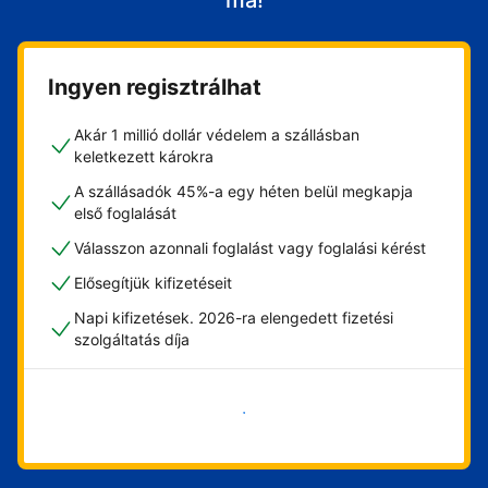
ma!
Ingyen regisztrálhat
Akár 1 millió dollár védelem a szállásban
keletkezett károkra
A szállásadók 45%-a egy héten belül megkapja
első foglalását
Válasszon azonnali foglalást vagy foglalási kérést
Elősegítjük kifizetéseit
Napi kifizetések. 2026-ra elengedett fizetési
szolgáltatás díja
Vágjon bele most