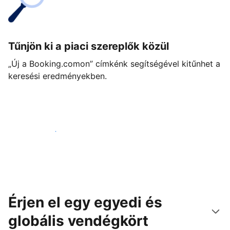
Tűnjön ki a piaci szereplők közül
„Új a Booking.comon” címkénk segítségével kitűnhet a
keresési eredményekben.
Vágjon bele még ma
Érjen el egy egyedi és
globális vendégkört