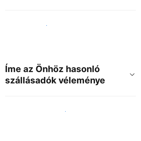
Érjen el új vendégeket még ma
Íme az Önhöz hasonló
szállásadók véleménye
Csatlakozzon Önhöz hasonló szállásadókhoz