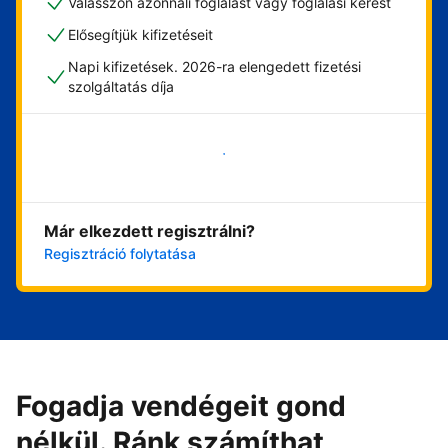
Válasszon azonnali foglalást vagy foglalási kérést
Elősegítjük kifizetéseit
Napi kifizetések. 2026-ra elengedett fizetési
szolgáltatás díja
Vágjon bele most
Már elkezdett regisztrálni?
Regisztráció folytatása
Fogadja vendégeit gond
nélkül. Ránk számíthat