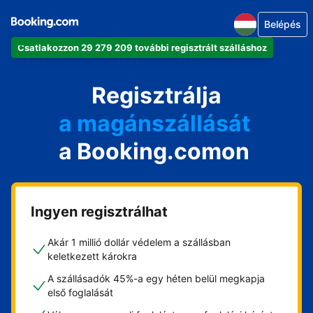
Belépés
Csatlakozzon 29 279 209 további regisztrált szálláshoz
az apartmanját
a szállodáját
Regisztrálja
a magánszállását
a Booking.comon
a vendégházát
a házát
Ingyen regisztrálhat
Akár 1 millió dollár védelem a szállásban
keletkezett károkra
A szállásadók 45%-a egy héten belül megkapja
első foglalását