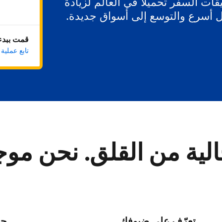
ات السفر تحميلاً في العالم لزيادة
ل أسرع والتوسع إلى أسواق جديدة.
قمت ببدء 
تابع عملية
لية من القلق. نحن مو
تعرّف على ضيوفك
حا