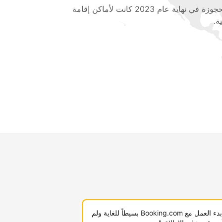
المحجوزة في نهاية عام 2023 كانت لأماكن إقامة
ة.
"لقد كان بدء العمل مع Booking.com بسيطاً للغاية ولم