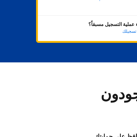
ابدأ الآن
عملية التسجيل مسبقاً؟
 تسجيلك
جودون
فظ على حمايتك