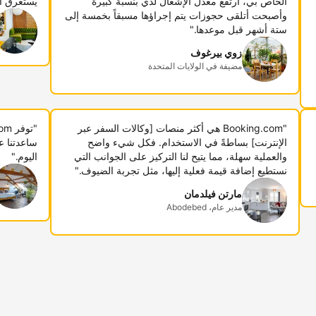
الخاص بي، ارتفع معدل الإشغال لدي بنسبة كبيرة
يستغرق أ
وأصبحت أتلقى حجوزات يتم إجراؤها مسبقاً بخمسة إلى
ستة أشهر قبل موعدها."
زوي بيرغوف
مضيفة في الولايات المتحدة
"Booking.com هي أكثر منصات [وكالات السفر عبر
الإنترنت] بساطةً في الاستخدام. فكل شيء واضح
ساعدتنا ع
والعملية سهلة، مما يتيح لنا التركيز على الجوانب التي
اليوم."
نستطيع إضافة قيمة فعلية إليها، مثل تجربة الضيوف."
مارتن فيلدمان
مدير عام، Abodebed