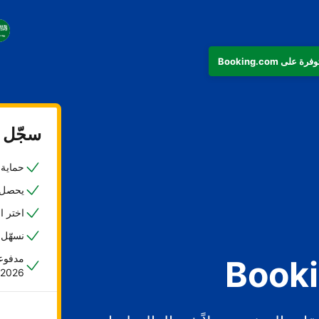
سجّل ع
حماية ض
يحصل 45% من المضيفين على حجزهم الأول خلا
اختر ا
نسهّل 
مدفوعا
2026