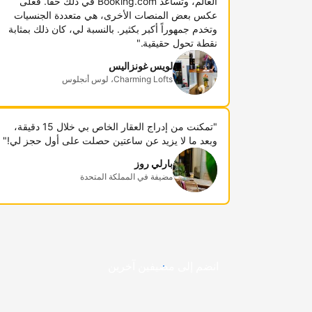
العالم، وتساعد Booking.com في ذلك حقاً. فعلى
عكس بعض المنصات الأخرى، هي متعددة الجنسيات
وتخدم جمهوراً أكبر بكثير. بالنسبة لي، كان ذلك بمثابة
نقطة تحول حقيقية."
لويس غونزاليس
Charming Lofts، لوس أنجلوس
"تمكنت من إدراج العقار الخاص بي خلال 15 دقيقة،
وبعد ما لا يزيد عن ساعتين حصلت على أول حجز لي!"
بارلي روز
مضيفة في المملكة المتحدة
انضم إلى مضيفين آخرين