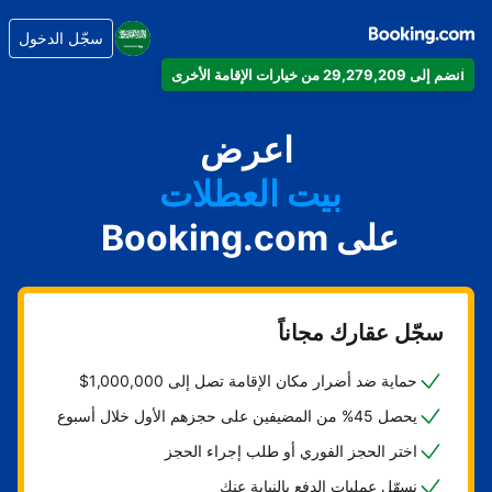
سجّل الدخول
انضم إلى 29,279,209 من خيارات الإقامة الأخرى
شقتك
فندقك
اعرض
بيت العطلات
على Booking.com
شقتك الفندقية
منتجعك
سجّل عقارك مجاناً
حماية ضد أضرار مكان الإقامة تصل إلى 1,000,000$
يحصل 45% من المضيفين على حجزهم الأول خلال أسبوع
اختر الحجز الفوري أو طلب إجراء الحجز
نسهّل عمليات الدفع بالنيابة عنك