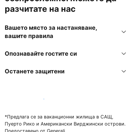
разчитате на нас
Вашето място за настаняване,
вашите правила
Опознавайте гостите си
Останете защитени
Посрещайте гости с нас днес
*Предлага се за ваканционни жилища в САЩ,
Пуерто Рико и Американски Вирджински острови.
Предоставено от Generali.