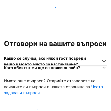
Присъединете се към собственици на места за
настаняване като вас
Отговори на вашите въпроси
Какво се случва, ако някой гост повреди
нещо в моето място за настаняване?
Кога обектът ми ще се появи онлайн?
Имате още въпроси? Открийте отговорите на
всичките си въпроси в нашата страница за
Често
задавани въпроси
Започнете да приемате гости