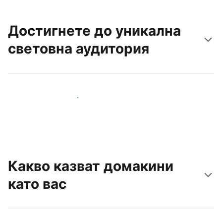
Достигнете до уникална
световна аудитория
Достигнете до нови гости днес
Какво казват домакини
като вас