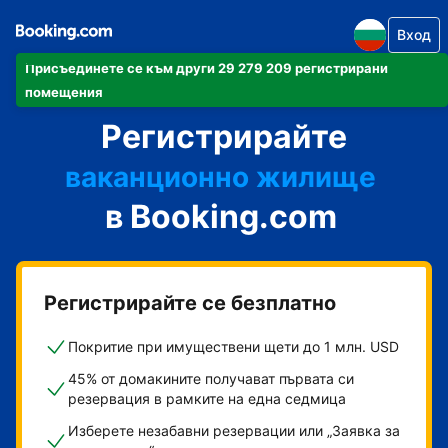
Вход
Присъединете се към други 29 279 209 регистрирани
своя апартамент
помещения
Регистрирайте
своя хотел
ваканционно жилище
в Booking.com
своята къща за гости
своя пансион със закуска
Регистрирайте се безплатно
Покритие при имуществени щети до 1 млн. USD
45% от домакините получават първата си
резервация в рамките на една седмица
Изберете незабавни резервации или „Заявка за