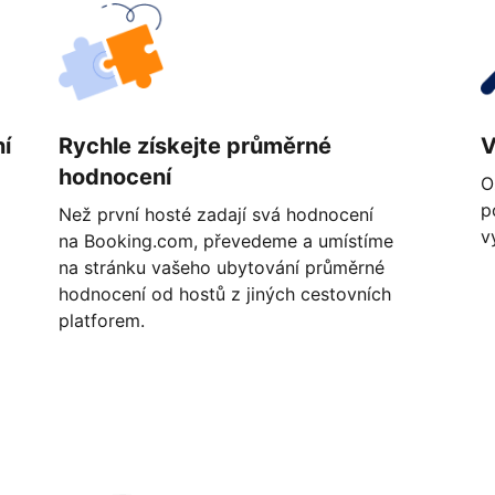
í
Rychle získejte průměrné
V
hodnocení
O
p
Než první hosté zadají svá hodnocení
v
na Booking.com, převedeme a umístíme
na stránku vašeho ubytování průměrné
hodnocení od hostů z jiných cestovních
platforem.