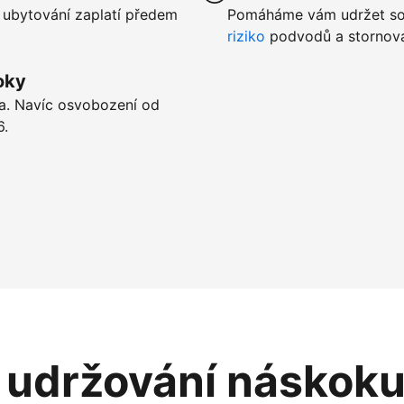
 ubytování zaplatí předem
Pomáháme vám udržet sou
riziko
podvodů a stornová
oky
ta. Navíc osvobození od
6.
i udržování náskok