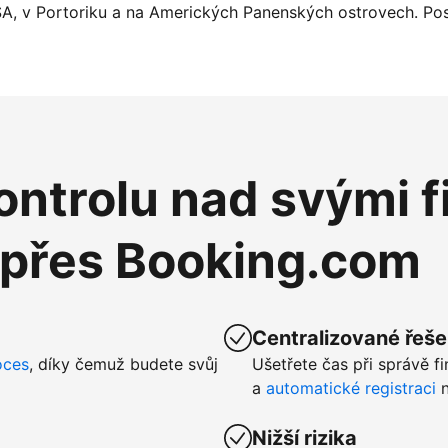
SA, v Portoriku a na Amerických Panenských ostrovech. Pos
ntrolu nad svými f
 přes Booking.com
Centralizované řeše
oces
, díky čemuž budete svůj
Ušetřete čas při správě f
a
automatické registraci
n
Nižší rizika