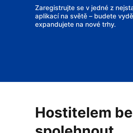
svou chatu
Zaregistrujte se v jedné z nejs
aplikací na světě – budete vyděl
expandujete na nové trhy.
Hostitelem be
spolehnout