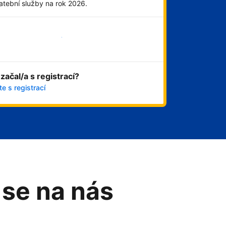
atební služby na rok 2026.
Začít hned
 začal/a s registrací?
e s registrací
 se na nás