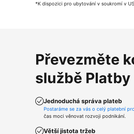
*K dispozici pro ubytování v soukromí v U
Převezměte ko
službě Platby
Jednoduchá správa plateb
Postaráme se za vás o celý platební pr
čas moci věnovat rozvoji podnikání.
Větší jistota tržeb