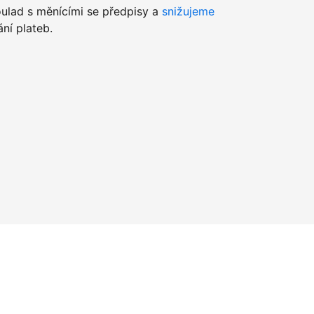
lad s měnícími se předpisy a
snižujeme
ní plateb.
u