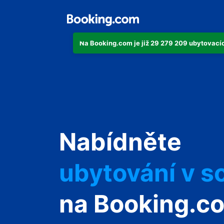
Na Booking.com je již 29 279 209 ubytovacích
svůj byt
svůj hotel
Nabídněte
ubytování v s
svůj penzion
na Booking.c