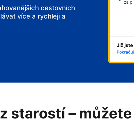
za pl
tahovanějších cestovních
ávat více a rychleji a
Již jste
Pokračujt
z starostí – můžete