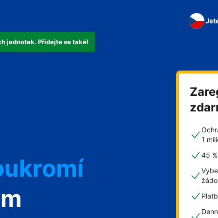
Jst
 jednotek. Přidejte se také!
Zare
zda
Ochr
1 mi
oukromí
45 % 
Vybe
žádo
om
Plat
Denn