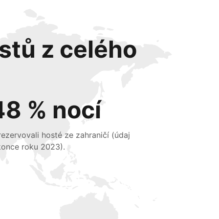
stů z celého
48 % nocí
 rezervovali hosté ze zahraničí (údaj
konce roku 2023).