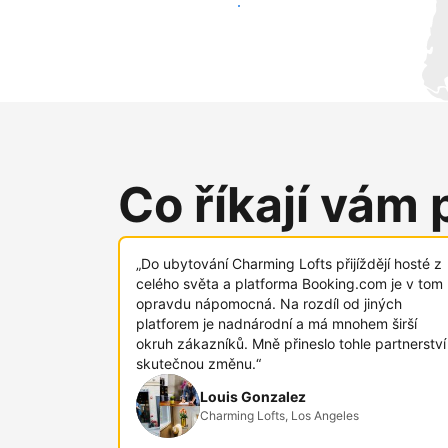
Oslovit nové hosty už dnes
Co říkají vám 
„Do ubytování Charming Lofts přijíždějí hosté z
celého světa a platforma Booking.com je v tom
opravdu nápomocná. Na rozdíl od jiných
platforem je nadnárodní a má mnohem širší
okruh zákazníků. Mně přineslo tohle partnerství
skutečnou změnu.“
Louis Gonzalez
Charming Lofts, Los Angeles