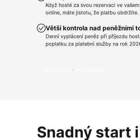
Když hosté za svou rezervaci ve vašem
online, máte jistotu, že platbu obdržíte.
Větší kontrola nad peněžními t
Denní vyplácení peněz při příjezdu hos
poplatku za platební služby na rok 202
Začít vydělávat ještě dnes
Snadný start 