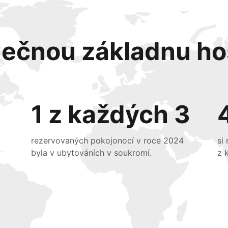
nečnou základnu ho
1 z každých 3
rezervovaných pokojonocí v roce 2024
si
byla v ubytováních v soukromí.
z 