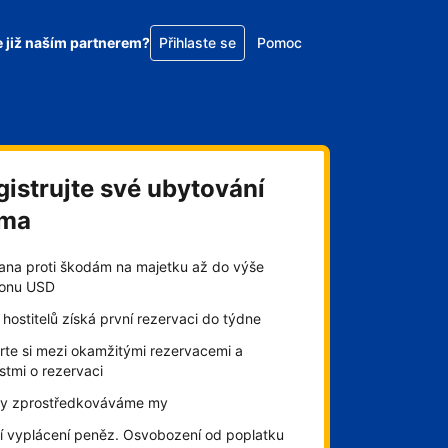
e již naším partnerem?
Přihlaste se
Pomoc
gistrujte své ubytování
rma
ana proti škodám na majetku až do výše
lionu USD
hostitelů získá první rezervaci do týdne
rte si mezi okamžitými rezervacemi a
stmi o rezervaci
by zprostředkováváme my
í vyplácení peněz. Osvobození od poplatku