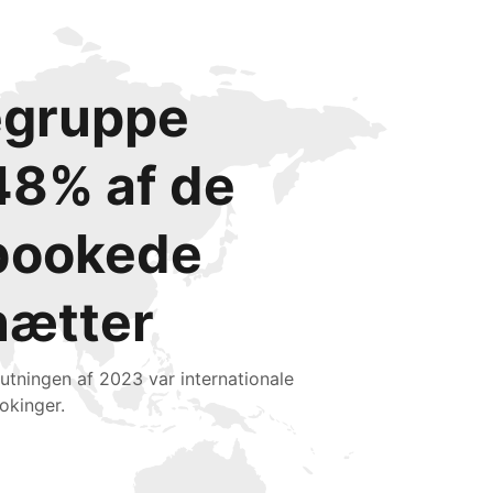
degruppe
48% af de
bookede
nætter
slutningen af 2023 var internationale
okinger.