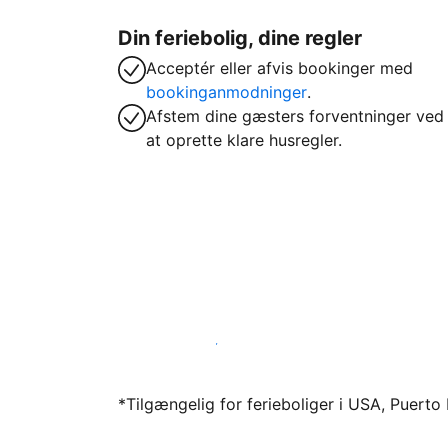
Din feriebolig, dine regler
Acceptér eller afvis bookinger med
bookinganmodninger
.
Afstem dine gæsters forventninger ved
at oprette klare husregler.
Bliv vært hos os i dag
*Tilgængelig for ferieboliger i USA, Puert