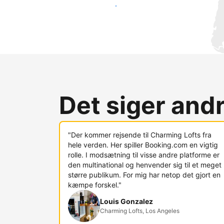
Nå ud til nye gæster i dag
Det siger and
"Der kommer rejsende til Charming Lofts fra
hele verden. Her spiller Booking.com en vigtig
rolle. I modsætning til visse andre platforme er
den multinational og henvender sig til et meget
større publikum. For mig har netop det gjort en
kæmpe forskel."
Louis Gonzalez
Charming Lofts, Los Angeles