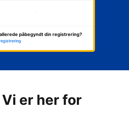
Kom i gang med det samme
allerede påbegyndt din registrering?
registrering
Vi er her for