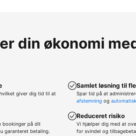
ver din økonomi m
e
Samlet løsning til f
hvilket giver dig tid til at
Spar tid på at administ
afstemning
og
automatis
Reduceret risiko
 bookinger på dit
Vi hjælper dig med at ov
u garanteret betaling.
for svindel og tilbagebeta