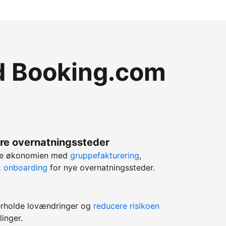
ed Booking.com
lere overnatningssteder
rere økonomien med
gruppefakturering
,
k onboarding
for nye overnatningssteder.
erholde lovændringer og
reducere risikoen
linger.