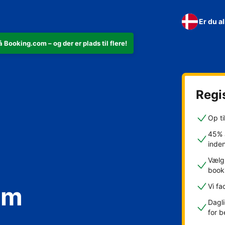
Er du a
 Booking.com – og der er plads til flere!
Regis
Op ti
45% a
inde
Vælg 
book
om
Vi fa
Dagli
kfast
for b