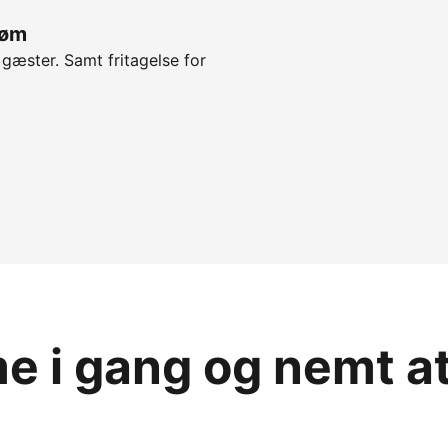
røm
 gæster. Samt fritagelse for
 i gang og nemt a