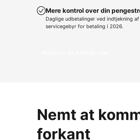
Mere kontrol over din pengest
Daglige udbetalinger ved indtjekning af
servicegebyr for betaling i 2026.
Begynd at tjene penge i dag
Nemt at komme
forkant