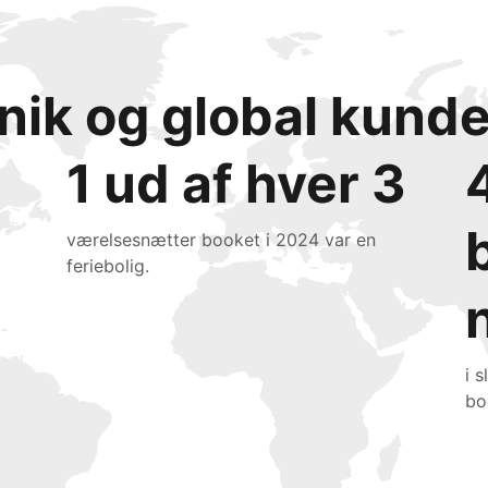
 unik og global kun
1 ud af hver 3
værelsesnætter booket i 2024 var en
feriebolig.
i 
bo