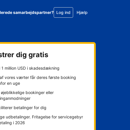
llerede samarbejdspartner?
Log ind
Hjælp
trer dig gratis
l 1 million USD i skadesdækning
f vores værter får deres første booking
nfor en uge
øjeblikkelige bookinger eller
inganmodninger
ciliterer betalinger for dig
ge udbetalinger. Fritagelse for servicegebyr
etaling i 2026