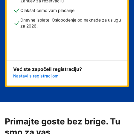
Zahtjev za rezervaciju
Olakšat ćemo vam plaćanje
Dnevne isplate. Oslobođenje od naknade za uslugu
za 2026.
Započni odmah
Već ste započeli registraciju?
Nastavi s registracijom
Primajte goste bez brige. Tu
smo za vas