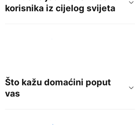
korisnika iz cijelog svijeta
Doprite do novih gostiju već danas
Što kažu domaćini poput
vas
Pridružite se domaćinima poput vas