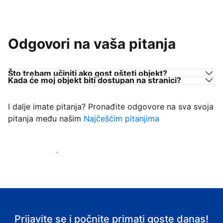
Odgovori na vaša pitanja
Što trebam učiniti ako gost ošteti objekt?
Kada će moj objekt biti dostupan na stranici?
I dalje imate pitanja? Pronađite odgovore na sva svoja
pitanja među našim
Najčešćim pitanjima
Počnite primati goste
Prijavite se i počnite primati goste danas!