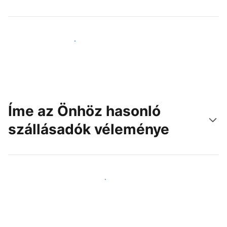
Érjen el új vendégeket még ma
Íme az Önhöz hasonló
szállásadók véleménye
Csatlakozzon Önhöz hasonló szállásadókhoz