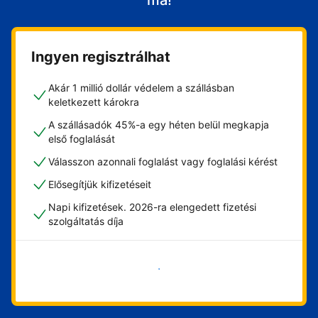
ma!
Ingyen regisztrálhat
Akár 1 millió dollár védelem a szállásban
keletkezett károkra
A szállásadók 45%-a egy héten belül megkapja
első foglalását
Válasszon azonnali foglalást vagy foglalási kérést
Elősegítjük kifizetéseit
Napi kifizetések. 2026-ra elengedett fizetési
szolgáltatás díja
Vágjon bele most