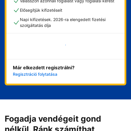
Válasszon azonnali foglalást vagy foglalási kérést
Elősegítjük kifizetéseit
Napi kifizetések. 2026-ra elengedett fizetési
szolgáltatás díja
Vágjon bele most
Már elkezdett regisztrálni?
Regisztráció folytatása
Fogadja vendégeit gond
nélkül. Ránk számíthat