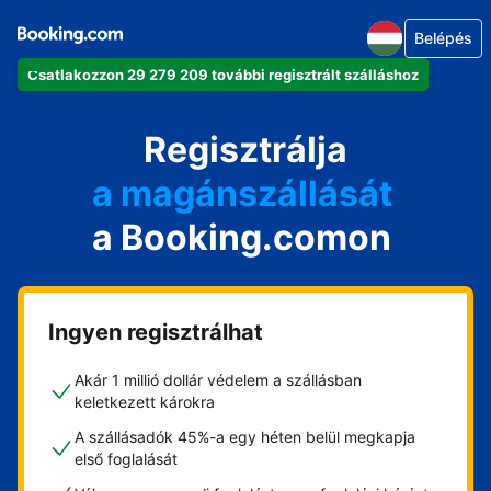
Belépés
Csatlakozzon 29 279 209 további regisztrált szálláshoz
az apartmanját
a szállodáját
Regisztrálja
a magánszállását
a Booking.comon
a vendégházát
a házát
Ingyen regisztrálhat
Akár 1 millió dollár védelem a szállásban
keletkezett károkra
A szállásadók 45%-a egy héten belül megkapja
első foglalását