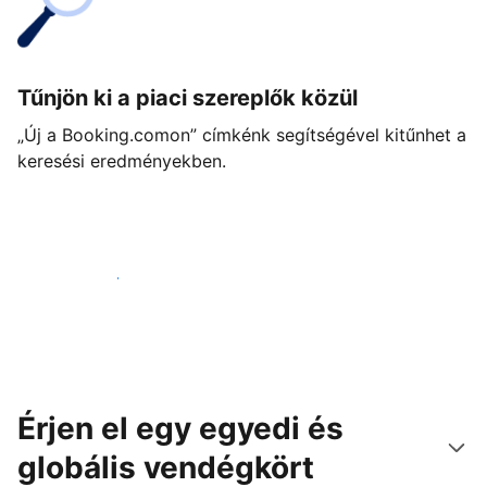
Tűnjön ki a piaci szereplők közül
„Új a Booking.comon” címkénk segítségével kitűnhet a
keresési eredményekben.
Vágjon bele még ma
Érjen el egy egyedi és
globális vendégkört