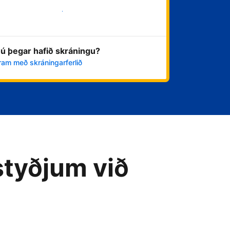
Byrja núna
ú þegar hafið skráningu?
ram með skráningarferlið
styðjum við