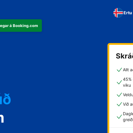
Ertu
þegar á Booking.com
Skrá
Allt 
45% g
viku
úð
Veld
Við a
m
Dagle
greið