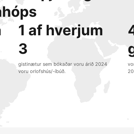
ahóps
a
1 af hverjum
3
gistinætur sem bókaðar voru árið 2024
vo
voru orlofshús/-íbúð.
20