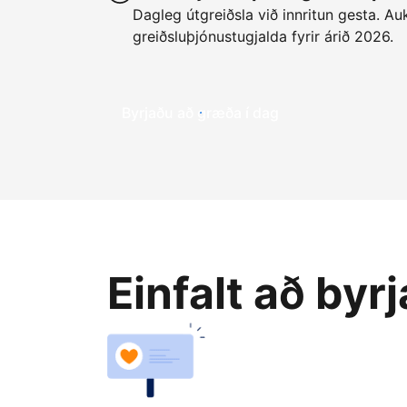
Dagleg útgreiðsla við innritun gesta. Auk
greiðsluþjónustugjalda fyrir árið 2026.
Byrjaðu að græða í dag
Einfalt að byr