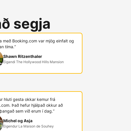
að segja
ja með Booking.com var mjög einfalt og
an tíma.“
Shawn Ritzenthaler
Eigandi The Hollywood Hills Mansion
r hluti gesta okkar kemur frá
.com. Það hefur hjálpað okkur að
þangað sem við erum í dag.“
Michel og Asja
Eigendur La Maison de Souhey