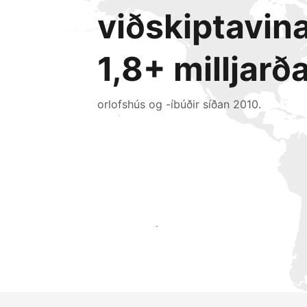
viðskiptavin
1,8+ milljarð
orlofshús og -íbúðir síðan 2010.
Náðu til nýrra gesta í dag