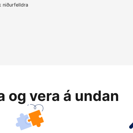
 niðurfelldra
ja og vera á undan