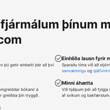
á fjármálum þínum m
.com
Einhliða lausn fyrir
vo þú getir einbeitt þér að því
Sparaðu tíma við að stjó
samræmingu
og
sjálfvirk
Minni áhætta
framgreiddar bókanir á
Við hjálpum þér að fylgj
 greiðsla þín tryggð.
af svikum og bakfærslum
u