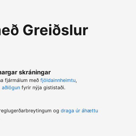
eð Greiðslur
 margar skráningar
rna fjármálum með
fjöldainnheimtu
,
ri aðlögun
fyrir nýja gististaði.
a reglugerðarbreytingum og
draga úr áhættu
.