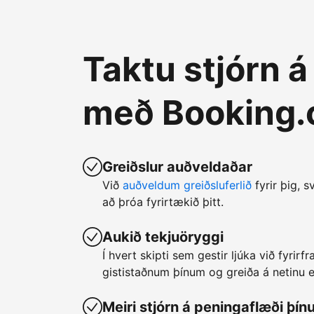
Taktu stjórn 
með Booking
Greiðslur auðveldaðar
Við
auðveldum greiðsluferlið
fyrir þig, s
að þróa fyrirtækið þitt.
Aukið tekjuöryggi
Í hvert skipti sem gestir ljúka við fyrir
gististaðnum þínum og greiða á netinu er
Meiri stjórn á peningaflæði þín