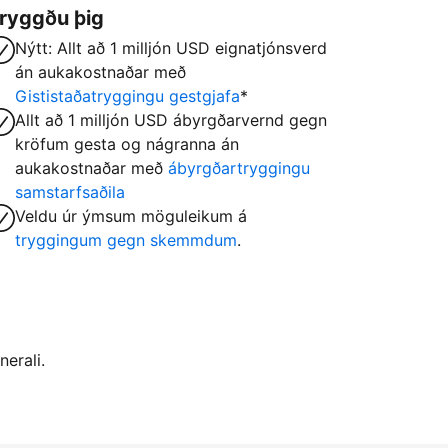
ryggðu þig
Nýtt: Allt að 1 milljón USD eignatjónsverd
án aukakostnaðar með
Gististaðatryggingu gestgjafa
*
Allt að 1 milljón USD ábyrgðarvernd gegn
kröfum gesta og nágranna án
aukakostnaðar með
ábyrgðartryggingu
samstarfsaðila
Veldu úr ýmsum möguleikum á
tryggingum gegn skemmdum
.
nerali.