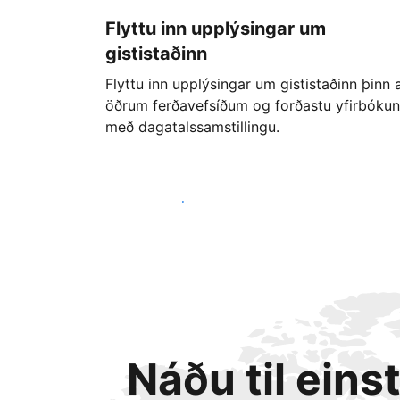
Flyttu inn upplýsingar um
gististaðinn
Flyttu inn upplýsingar um gististaðinn þinn 
öðrum ferðavefsíðum og forðastu yfirbókun
með dagatalssamstillingu.
Byrjaðu strax í dag
Náðu til eins