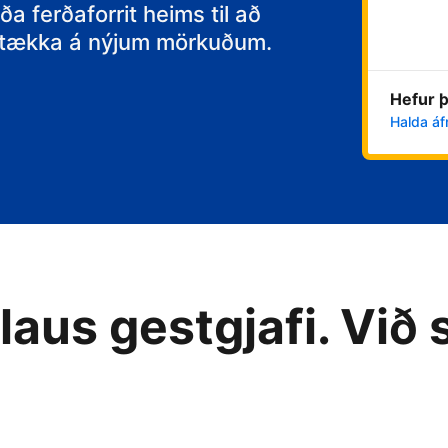
itt
ða ferðaforrit heims til að
 stækka á nýjum mörkuðum.
Hefur þ
Halda áf
aus gestgjafi. Við 