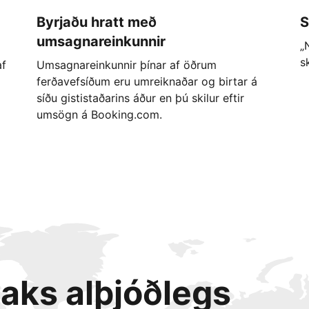
Byrjaðu hratt með
S
umsagnareinkunnir
„
s
af
Umsagnareinkunnir þínar af öðrum
ferðavefsíðum eru umreiknaðar og birtar á
síðu gististaðarins áður en þú skilur eftir
umsögn á Booking.com.
taks alþjóðlegs