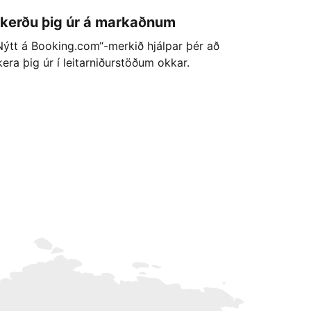
kerðu þig úr á markaðnum
Nýtt á Booking.com“-merkið hjálpar þér að
kera þig úr í leitarniðurstöðum okkar.