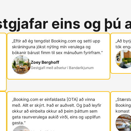
tgjafar eins og þú 
„Eftir að ég tengdist Booking.com og ​​setti upp
„Að byr
skráninguna jókst nýting mín verulega og
tók eng
bókanir bárust fimm til sex mánuðum fyrirfram.“
Zoey Berghoff
Gestgjafi með aðsetur í Bandaríkjunum
„Booking.com er einfaldasta [OTA] að vinna
„Stærstu
með. Allt er skýrt. Það er auðvelt. Og það leyfir
Booking
okkur að einbeita okkur að þeim þáttum sem
komast 
geta raunverulega aukið virði, eins og upplifun
gesta.“