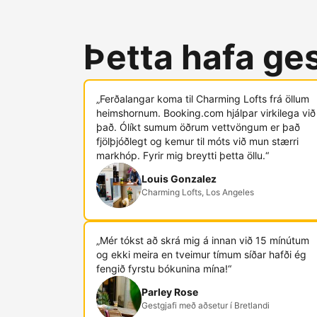
Þetta hafa ges
„Ferðalangar koma til Charming Lofts frá öllum
heimshornum. Booking.com hjálpar virkilega við
það. Ólíkt sumum öðrum vettvöngum er það
fjölþjóðlegt og kemur til móts við mun stærri
markhóp. Fyrir mig breytti þetta öllu.“
Louis Gonzalez
Charming Lofts, Los Angeles
„Mér tókst að skrá mig á innan við 15 mínútum
og ekki meira en tveimur tímum síðar hafði ég
fengið fyrstu bókunina mína!“
Parley Rose
Gestgjafi með aðsetur í Bretlandi