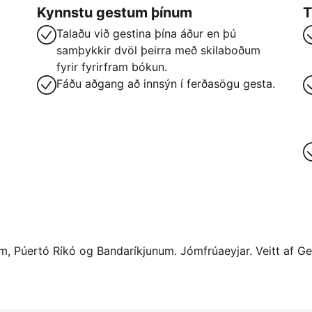
Kynnstu gestum þínum
T
Talaðu við gestina þína áður en þú
samþykkir dvöl þeirra með skilaboðum
fyrir fyrirfram bókun.
Fáðu aðgang að innsýn í ferðasögu gesta.
num, Púertó Ríkó og Bandaríkjunum. Jómfrúaeyjar. Veitt af Ge