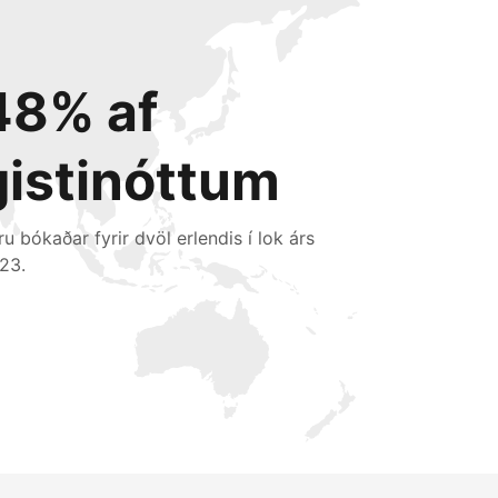
48% af
gistinóttum
ru bókaðar fyrir dvöl erlendis í lok árs
23.