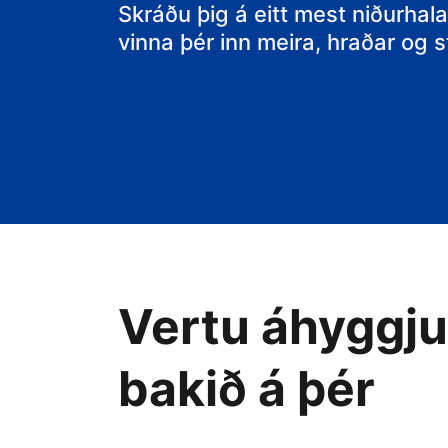
gistiheimilið þ
Skráðu þig á eitt mest niðurhala
vinna þér inn meira, hraðar og
Vertu áhyggjul
bakið á þér