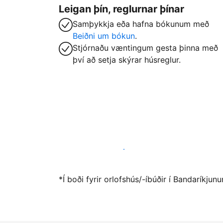
Leigan þín, reglurnar þínar
Samþykkja eða hafna bókunum með
Beiðni um bókun
.
Stjórnaðu væntingum gesta þinna með
því að setja skýrar húsreglur.
Vertu gestgjafi hjá okkur í dag
*Í boði fyrir orlofshús/-íbúðir í Bandaríkju