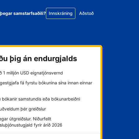
 þegar samstarfsaðili?
Innskráning
Aðstoð
ðu þig án endurgjalds
að 1 milljón USD eignatjónsvernd
estgjafa fá fyrstu bókunina sína innan einnar
u bókanir samstundis eða bókunarbeiðni
uðveldum þér greiðslur
gar útgreiðslur. Niðurfellt
sluþjónustugjald fyrir árið 2026