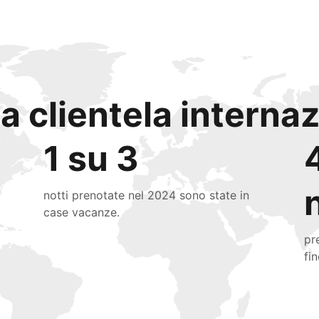
a clientela interna
1 su 3
notti prenotate nel 2024 sono state in
case vacanze.
pr
fi