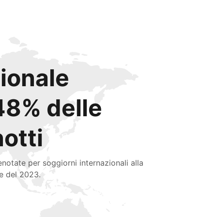
zionale
48% delle
notti
enotate per soggiorni internazionali alla
ne del 2023.