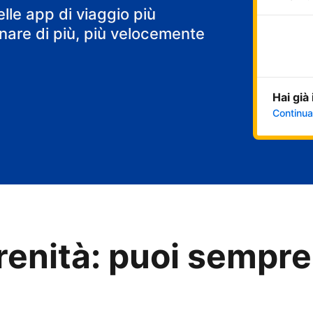
elle app di viaggio più
are di più, più velocemente
Hai già
Continua
renità: puoi sempre