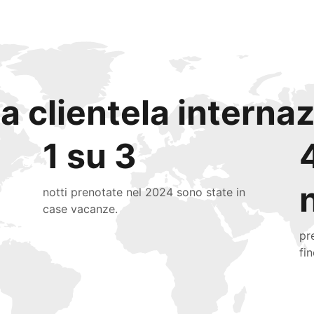
a clientela interna
1 su 3
notti prenotate nel 2024 sono state in
case vacanze.
pr
fi