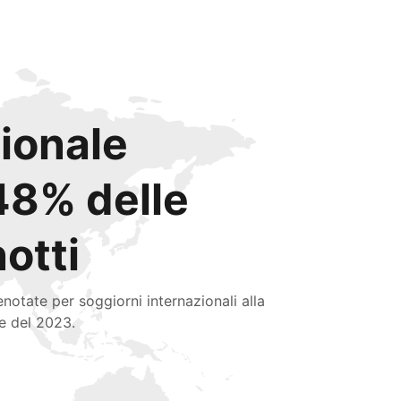
zionale
48% delle
notti
enotate per soggiorni internazionali alla
ne del 2023.