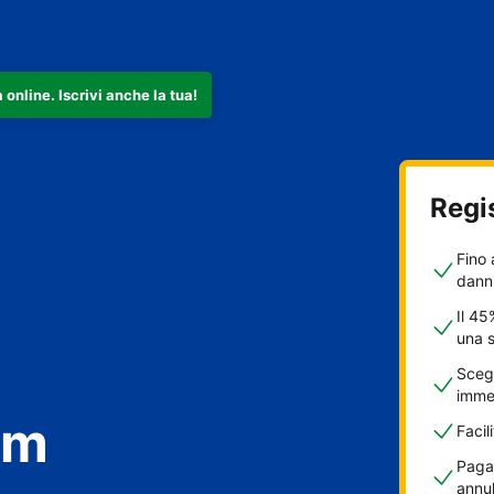
nline. Iscrivi anche la tua!
amento
Regi
Fino 
danni
Il 45
una 
house
Scegl
immed
om
Facil
Pagam
annul