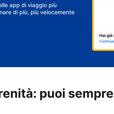
elle app di viaggio più
are di più, più velocemente
Hai già
Continua
renità: puoi sempre