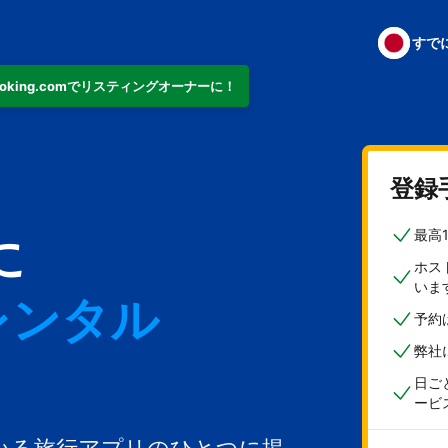
すで
ooking.comでリスティングオーナーに！
ト
登録
最高
に
ホス
いま
レンタル
予約
弊社
日ご
ービ